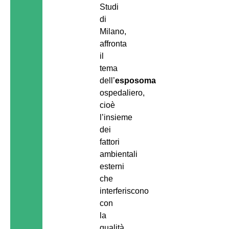
Studi
di
Milano,
affronta
il
tema
dell’
esposoma
ospedaliero,
cioè
l’insieme
dei
fattori
ambientali
esterni
che
interferiscono
con
la
qualità