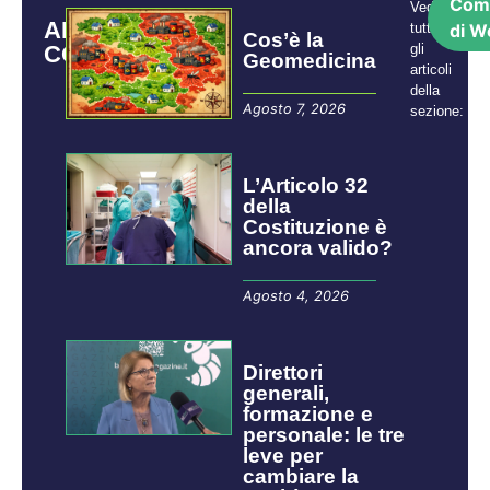
Com
Vedi
ARTICOLI
tutti
di W
Cos’è la
CORRELATI
gli
Geomedicina
articoli
della
Agosto 7, 2026
sezione:
L’Articolo 32
della
Costituzione è
ancora valido?
Agosto 4, 2026
Direttori
generali,
formazione e
personale: le tre
leve per
cambiare la