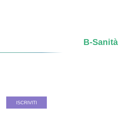
Iscriviti al network
B-Sanità
Verso un
futuro SSN
più forte, sicuro, consapevole.
Facciamo rete. Insieme si può.
Registrati e resta aggiornato.
ISCRIVITI