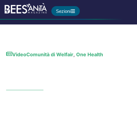
Sezioni
Video
Comunità di Welfair
,
One Health
L’ospedale parte
dall’ambiente in cui è
immerso