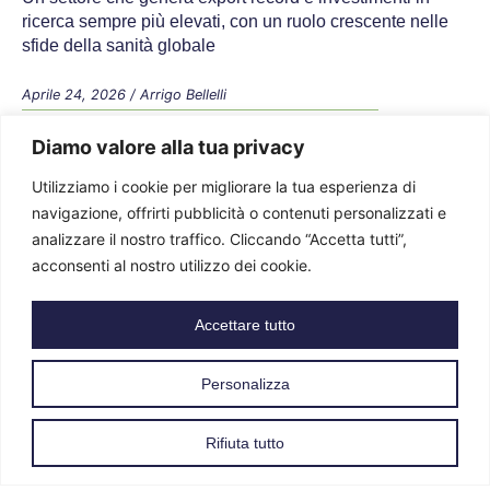
VIDEO
Diamo valore alla tua privacy
Non autosufficienza e tecnologia: un nuovo
modello integrato
Utilizziamo i cookie per migliorare la tua esperienza di
navigazione, offrirti pubblicità o contenuti personalizzati e
Domotica e telemedicina i mezzi per collegare pazienti,
operatori e famiglie e così migliorare la continuità
analizzare il nostro traffico. Cliccando “Accetta tutti”,
assistenziale
acconsenti al nostro utilizzo dei cookie.
Aprile 24, 2026
/
Arrigo Bellelli
Accettare tutto
Tecnologia Sanitaria
Personalizza
Rifiuta tutto