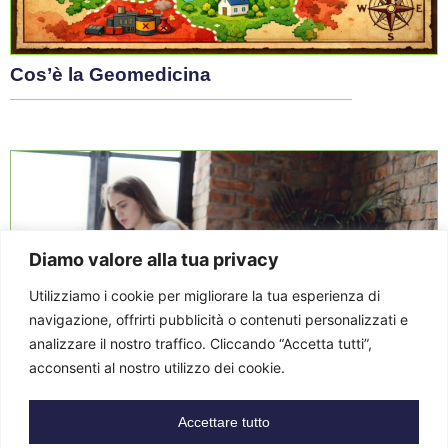
salute. L'obiettivo è aiutare governi e autorità locali a
prevenire malattie e decessi legati alle ondate di calore e
rafforzare la resilienza dei sistemi sanitari
Giugno 17, 2026
/
Sara Claro
Buone Pratiche
Estate e animali domestici: i consigli per
proteggere cani e gatti dal caldo
Diamo valore alla tua privacy
Dai gelati fatti in casa ai rischi nascosti in spiaggia, le
indicazioni per far godere l'estate anche ai vostri amici a
Utilizziamo i cookie per migliorare la tua esperienza di
quattro zampe
navigazione, offrirti pubblicità o contenuti personalizzati e
analizzare il nostro traffico. Cliccando “Accetta tutti”,
Giugno 15, 2026
/
Teresa Zeleznik
acconsenti al nostro utilizzo dei cookie.
Buone Pratiche
Accettare tutto