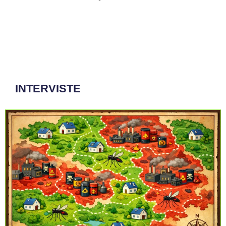
Cosa cambia con i nuovi decreti attuativi per
l’intelligenza artificiale in sanità
I decreti attuativi della legge 132/2025 non la frenano, ma
fissano un patto chiaro: la formazione diventa
obbligatoria, l’IA può assistere ma la decisione clinica
resta del medico, e chi gestisce sistemi ad alto rischio
deve presidiare seriamente la sicurezza
Giugno 23, 2026
/
Redazione Bees Sanità
#ComunitàdiWelfair
#Tecnologie
,
Buone Pratiche
Caldo estremo, l’OMS aggiorna le linee
guida: oltre 200 mila morti in Europa in
quattro anni
Presentata la seconda edizione dei Piani d'azione caldo-