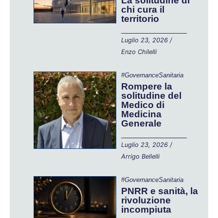
La solitudine di
chi cura il
territorio
Luglio 23, 2026
/
Enzo Chilelli
#GovernanceSanitaria
Rompere la
solitudine del
Medico di
Medicina
Generale
Luglio 23, 2026
/
Arrigo Bellelli
#GovernanceSanitaria
PNRR e sanità, la
rivoluzione
incompiuta