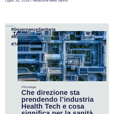
Luglio 30, 2026
/
Redazione Bees Sanità
#GovernanceSanitaria
TAGS:
#RischioSanitario
#Tecnologie
#Tecnologie
Che direzione sta
prendendo l’industria
Health Tech e cosa
significa per la sanità