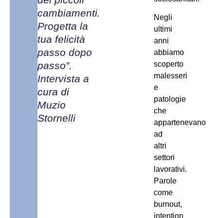
cambiamenti.
Negli
Progetta la
ultimi
tua felicità
anni
passo dopo
abbiamo
passo”.
scoperto
malesseri
Intervista a
e
cura di
patologie
Muzio
che
Stornelli
appartenevano
ad
altri
settori
lavorativi.
Parole
come
burnout,
intention