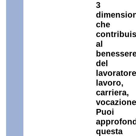
3
dimension
che
contribui
al
benesser
del
lavoratore
lavoro,
carriera,
vocazione
Puoi
approfond
questa