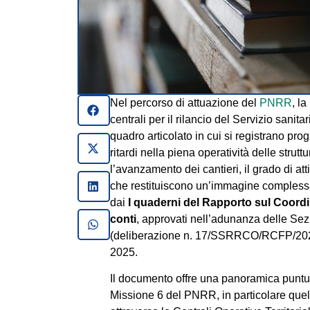
Nel percorso di attuazione del
PNRR
, l
centrali per il rilancio del Servizio sani
quadro articolato in cui si registrano pr
ritardi nella piena operatività delle strut
l’avanzamento dei cantieri, il grado di att
che restituiscono un’immagine complessa,
dai
I quaderni del Rapporto sul Coord
conti
, approvati nell’adunanza delle Sez
(deliberazione n. 17/SSRRCO/RCFP/2025),
2025.
Il documento offre una panoramica puntual
Missione 6 del PNRR, in particolare quell