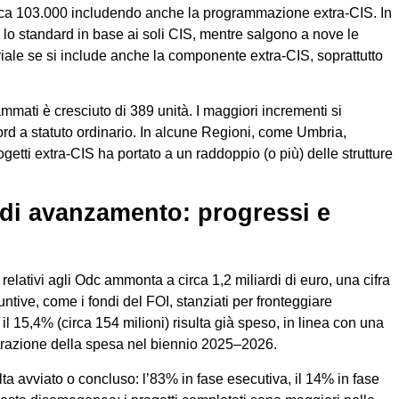
irca 103.000 includendo anche la programmazione extra-CIS. In
a lo standard in base ai soli CIS, mentre salgono a nove le
riale se si include anche la componente extra-CIS, soprattutto
mmati è cresciuto di 389 unità. I maggiori incrementi si
ord a statuto ordinario. In alcune Regioni, come Umbria,
getti extra-CIS ha portato a un raddoppio (o più) delle strutture
 di avanzamento: progressi e
relativi agli Odc ammonta a circa 1,2 miliardi di euro, una cifra
ntive, come i fondi del FOI, stanziati per fronteggiare
o il 15,4% (circa 154 milioni) risulta già speso, in linea con una
azione della spesa nel biennio 2025–2026.
ulta avviato o concluso: l’83% in fase esecutiva, il 14% in fase