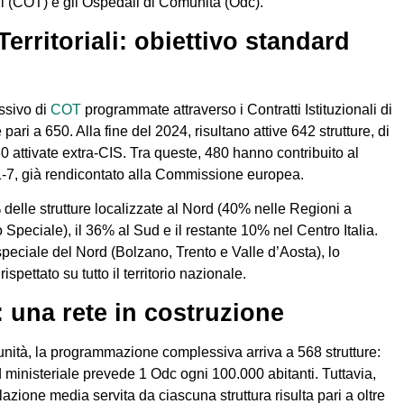
ali (COT) e gli Ospedali di Comunità (Odc).
erritoriali: obiettivo standard
ssivo di
COT
programmate attraverso i Contratti Istituzionali di
pari a 650. Alla fine del 2024, risultano attive 642 strutture, di
0 attivate extra-CIS. Tra queste, 480 hanno contribuito al
-7, già rendicontato alla Commissione europea.
delle strutture localizzate al Nord (40% nelle Regioni a
 Speciale), il 36% al Sud e il restante 10% nel Centro Italia.
speciale del Nord (Bolzano, Trento e Valle d’Aosta), lo
spettato su tutto il territorio nazionale.
 una rete in costruzione
nità, la programmazione complessiva arriva a 568 strutture:
 ministeriale prevede 1 Odc ogni 100.000 abitanti. Tuttavia,
azione media servita da ciascuna struttura risulta pari a oltre