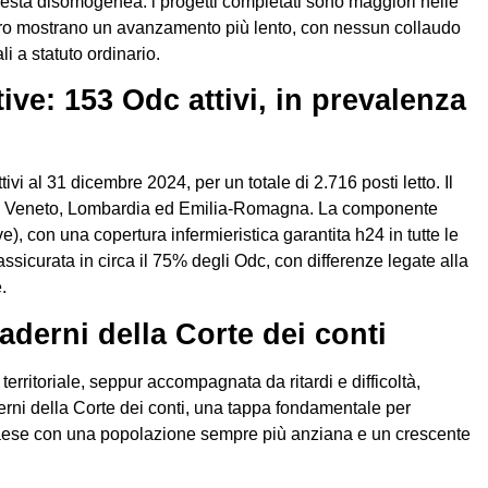
resta disomogenea: i progetti completati sono maggiori nelle
ntro mostrano un avanzamento più lento, con nessun collaudo
i a statuto ordinario.
tive: 153 Odc attivi, in prevalenza
vi al 31 dicembre 2024, per un totale di 2.716 posti letto. Il
o in Veneto, Lombardia ed Emilia-Romagna. La componente
e), con una copertura infermieristica garantita h24 in tutte le
ssicurata in circa il 75% degli Odc, con differenze legate alla
.
aderni della Corte dei conti
territoriale, seppur accompagnata da ritardi e difficoltà,
rni della Corte dei conti, una tappa fondamentale per
Paese con una popolazione sempre più anziana e un crescente