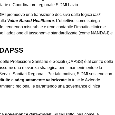
itarie e Coordinatore regionale SIDMI Lazio.
DMI promuove una transizione decisiva dalla logica
task-
alla
Value-Based Healthcare
. L’obiettivo, come spiega
ile, rendendo misurabile e rendicontabile l’impatto clinico e
verso l’adozione di tassonomie standardizzate (come NANDA-I) e
e DAPSS
i delle Professioni Sanitarie e Sociali (DAPSS) è al centro della
o assume una rilevanza strategica per il mantenimento e la
 Servizi Sanitari Regionali. Per tale motivo, SIDMI sostiene con
tuite e adeguatamente valorizzate
in tutte le Aziende
 frammenti regionali e garantendo una governance clinica
una
governance
data-driven
: SIDMI sottolinea come la