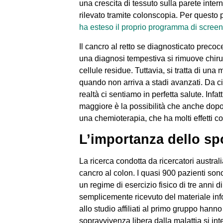
una crescita di tessuto sulla parete inte
rilevato tramite colonscopia. Per questo
ha esteso il proprio programma di screen
Il cancro al retto se diagnosticato prec
una diagnosi tempestiva si rimuove chir
cellule residue. Tuttavia, si tratta di un
quando non arriva a stadi avanzati. Da ci
realtà ci sentiamo in perfetta salute. Inf
maggiore è la possibilità che anche dopo u
una chemioterapia, che ha molti effetti col
L’importanza dello sp
La ricerca condotta da ricercatori australi
cancro al colon. I quasi 900 pazienti sono 
un regime di esercizio fisico di tre anni d
semplicemente ricevuto del materiale info
allo studio affiliati al primo gruppo han
sopravvivenza libera dalla malattia si int