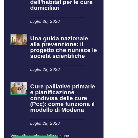
dell’habitat per le cure
domiciliari
Luglio 30, 2026
​​​​Una guida nazionale
alla prevenzione: il
progetto che riunisce le
società scientifiche
Luglio 28, 2026
Cure palliative primarie
e pianificazione
condivisa delle cure
(Pcc): come funziona il
modello di Modena
Luglio 28, 2026
Vedi tutti gli articoli della sezione: