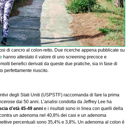
nosi di cancro al colon-retto. Due ricerche appena pubblicate su
e
hanno attestato il valore di uno screening precoce e
no molti benefici derivati da queste due pratiche, sia in fase di
o perfettamente riuscito.
ntivi degli Stati Uniti (USPSTF) raccomanda di fare la prima
ancerose dai 50 anni. L’analisi condotta da Jeffrey Lee ha
ascia d’età 45-49 anni
e i risultati sono in linea con quelli della
 riscontra un adenoma nel 40,8% dei casi e un adenoma
spettive percentuali sono 35,4% e 3,8%. Un adenoma al colon è