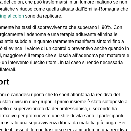
rna del colon, che può trasformarsi in un tumore maligno se non
 pratiche virtuose come quella attuata dall’Emilia-Romagna che
ing al colon
sono da replicare.
ocemente ha tassi di sopravvivenza che superano il 90%. Con
urgicamente l’adenoma e una terapia adiuvante elimina le
a malattia subdola in quanto raramente manifesta sintomi fino a
ò si evince il valore di un controllo preventivo anche quando in
atti, maggiore è il tempo che si lascia all’adenoma per maturare e
n intervento riuscito ritorni. In tal caso si rende necessaria
laterali.
ort
ani e canadesi riporta che lo sport allontana la recidiva del
stati divisi in due gruppi: il primo insieme è stato sottoposto a
iretto e supervisionato da dei professionisti, il secondo ha
rmativo per promuovere uno stile di vita sano. I partecipanti
no mostrato una sopravvivenza libera da malattia più lunga. Per
ende il lasso di tempo trascorso senza ricadere in una recidiva,