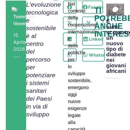
L’evoluzione
Nel
Facebook
TI
di
contesto
tecnologica
POTREB
Tommaso
della
e
È
X
Vesentini
ANCHE
cooperazione
stato
sostenibile
internazionale
INTERES
scoperto
15
è al
un
LinkedIn
e
Aprile,
centro
nuovo
delle
tipo di
2026
del
politiche
diabete
WhatsApp
percorso
nei
per
giovani
per
lo
africani
sviluppo
potenziare
sostenibile,
i sistemi
emergono
sanitari
oggi
dei Paesi
nuove
in via di
esigenze
sviluppo
legate
alla
capacità