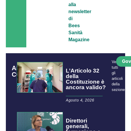
alla
newsletter
di
Bees
Sanità
Magazine
Gov
Vedi
ARTICOLI
tutti
L’Articolo 32
CORRELATI
gli
della
articoli
Costituzione è
della
ancora valido?
sezione:
Agosto 4, 2026
Direttori
generali,