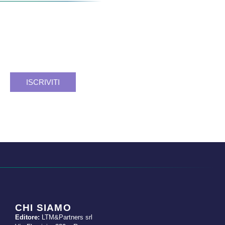
Verso un
futuro SSN
più forte, sicuro, consapevole.
Facciamo rete. Insieme si può.
Registrati e resta aggiornato.
ISCRIVITI
CHI SIAMO
Editore:
LTM&Partners srl