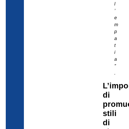
l
’
e
m
p
a
t
i
a
”
.
L’impo
di
promu
stili
di