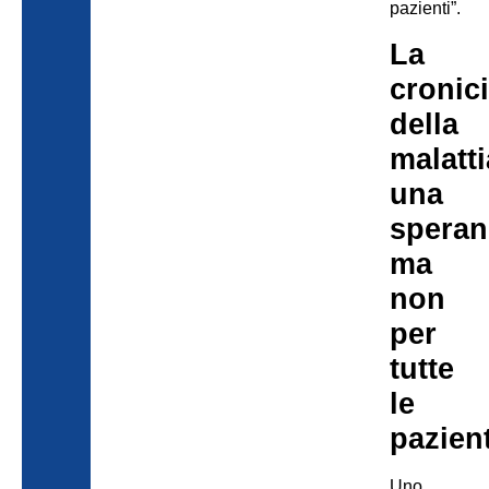
pazienti”.
La
cronic
della
malatti
una
speran
ma
non
per
tutte
le
pazien
Uno