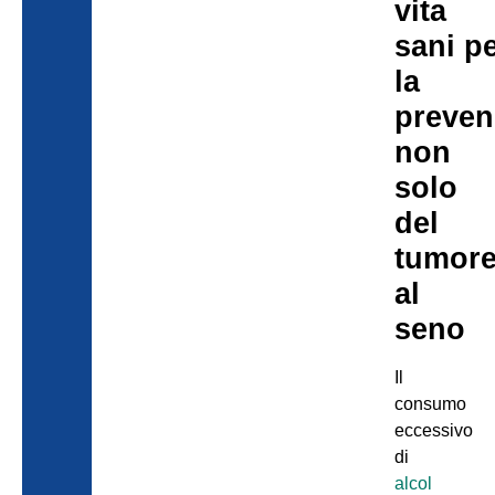
vita
sani p
la
preven
non
solo
del
tumor
al
seno
Il
consumo
eccessivo
di
alcol