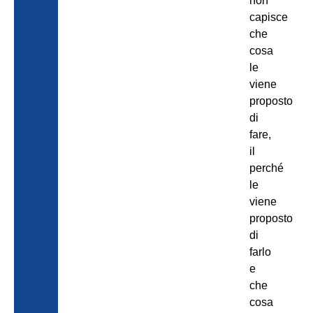
non
capisce
che
cosa
le
viene
proposto
di
fare,
il
perché
le
viene
proposto
di
farlo
e
che
cosa