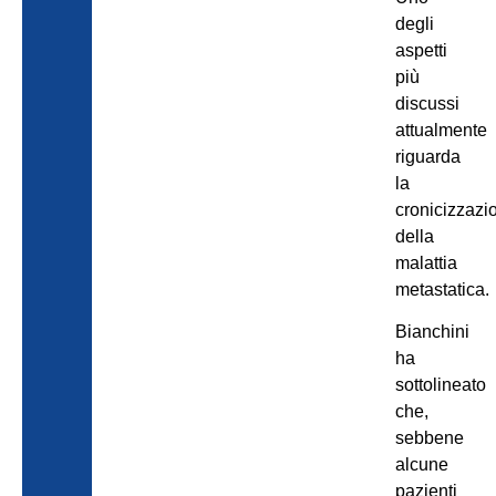
degli
aspetti
più
discussi
attualmente
riguarda
la
cronicizzazi
della
malattia
metastatica.
Bianchini
ha
sottolineato
che,
sebbene
alcune
pazienti