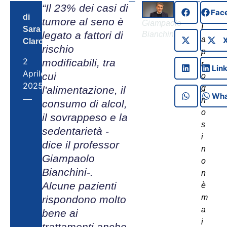
“Il 23% dei casi di
Fac
“
di
tumore al seno è
Giampaolo
L
Sara
legato a fattori di
Bianchini
a
Claro
rischio
p
2
modificabili, tra
r
Lin
Aprile,
cui
o
2025
g
l'alimentazione, il
Wha
n
consumo di alcol,
o
il sovrappeso e la
s
sedentarietà -
i
dice il professor
n
Giampaolo
o
Bianchini-.
n
Alcune pazienti
è
m
rispondono molto
a
bene ai
i
trattamenti anche