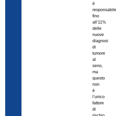
è
responsabil
fino
all’11%
delle
nuove
diagnosi
di
tumore
al
seno,
ma
questo
non
è
l’unico
fattore
di
rischio