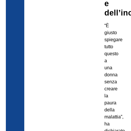
e
dell’i
“È
giusto
spiegare
tutto
questo
a
una
donna
senza
creare
la
paura
della
malattia”,
ha
dichiarato