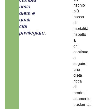
rischio
nella
più
dieta e
basso
quali
di
cibi
mortalità
privilegiare.
rispetto
a
chi
continua
a
seguire
una
dieta
ricca
di
prodotti
altamente
trasformati.