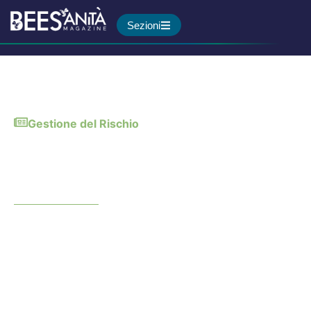
Sezioni
Gestione del Rischio
Dopo il cancro: meno cibi
ultraprocessati per vivere più
a lungo