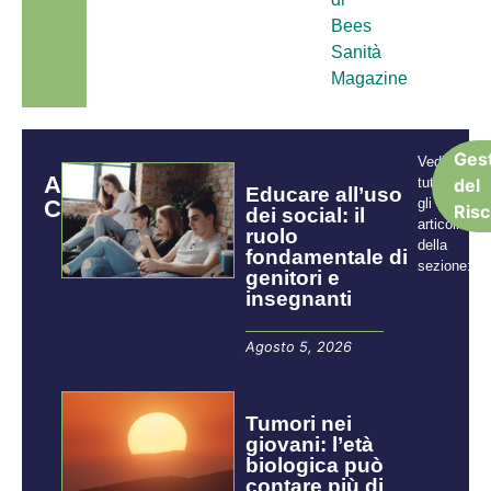
Bees
Sanità
Magazine
Ges
Vedi
ARTICOLI
tutti
del
Educare all’uso
CORRELATI
gli
Risc
dei social: il
articoli
ruolo
della
fondamentale di
sezione:
genitori e
insegnanti
Agosto 5, 2026
Tumori nei
giovani: l’età
biologica può
contare più di