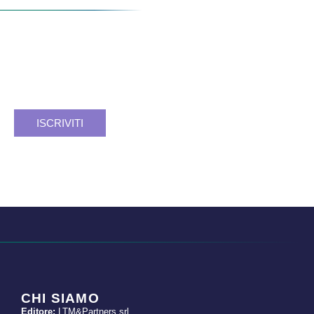
Verso un
futuro SSN
più forte, sicuro, consapevole.
Facciamo rete. Insieme si può.
Registrati e resta aggiornato.
ISCRIVITI
CHI SIAMO
Editore:
LTM&Partners srl