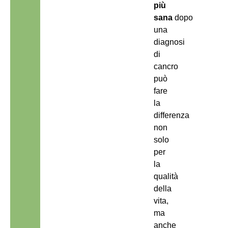
più
sana
dopo
una
diagnosi
di
cancro
può
fare
la
differenza
non
solo
per
la
qualità
della
vita,
ma
anche