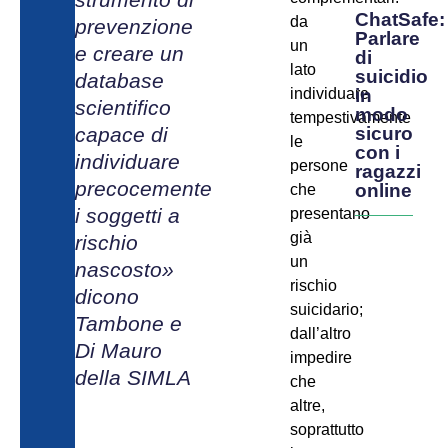
ChatSafe:
da
prevenzione
Parlare
un
e creare un
di
lato
suicidio
database
in
individuare
scientifico
modo
tempestivamente
sicuro
capace di
le
con i
individuare
persone
ragazzi
precocemente
online
che
i soggetti a
presentano
già
rischio
un
nascosto»
rischio
dicono
suicidario;
Tambone e
dall’altro
Di Mauro
impedire
della SIMLA
che
altre,
soprattutto