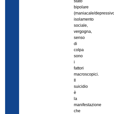
stato
bipolare
(maniacale/depressiv
isolamento
sociale,
vergogna,
senso
di
colpa
sono
i
fattori
macroscopici.
Il
suicidio
è
la
manifestazione
che