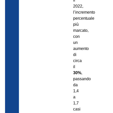
il
2022,
l’incremento
percentuale
più
marcato,
con
un
aumento
di
circa
il
30%
,
passando
da
1,4
a
1,7
casi