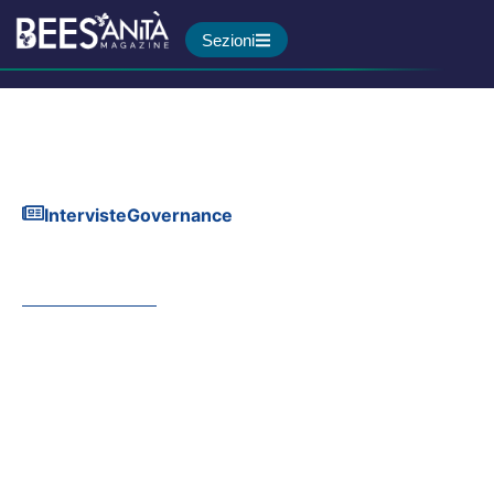
Sezioni
Interviste
Governance
È ora di pensare seriamente
alla prevenzione dei suicidi