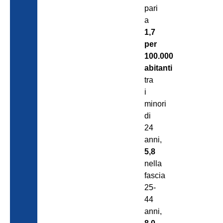
pari
a
1,7
per
100.000
abitanti
tra
i
minori
di
24
anni,
5,8
nella
fascia
25-
44
anni,