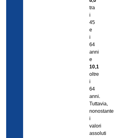
8,0
tra
i
45
e
i
64
anni
e
10,1
oltre
i
64
anni.
Tuttavia,
nonostante
i
valori
assoluti