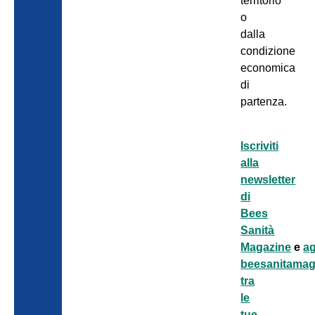
territorio
o
dalla
condizione
economica
di
partenza.
Iscriviti
alla
newsletter
di
Bees
Sanità
Magazine
e
a
beesanitamaga
tra
le
tue