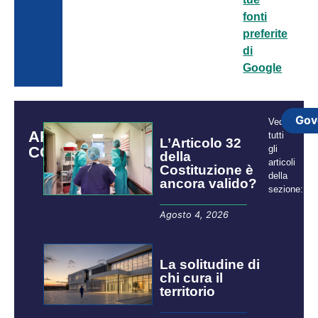
fonti
preferite
di
Google
Gov
Vedi
ARTICOLI
tutti
L’Articolo 32
CORRELATI
gli
della
articoli
Costituzione è
della
ancora valido?
sezione:
Agosto 4, 2026
La solitudine di
chi cura il
territorio