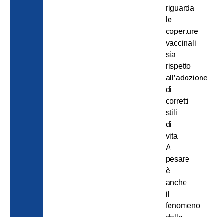
riguarda
le
coperture
vaccinali
sia
rispetto
all’adozione
di
corretti
stili
di
vita
A
pesare
è
anche
il
fenomeno