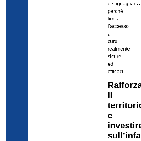
disuguaglianza
perché
limita
l’accesso
a
cure
realmente
sicure
ed
efficaci.
Rafforz
il
territori
e
investir
sull’inf