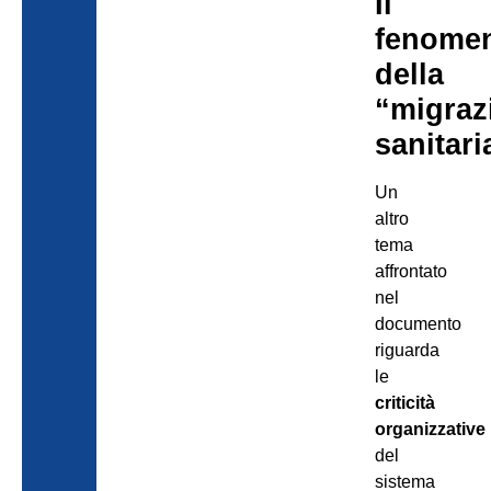
Il
fenome
della
“migraz
sanitari
Un
altro
tema
affrontato
nel
documento
riguarda
le
criticità
organizzative
del
sistema