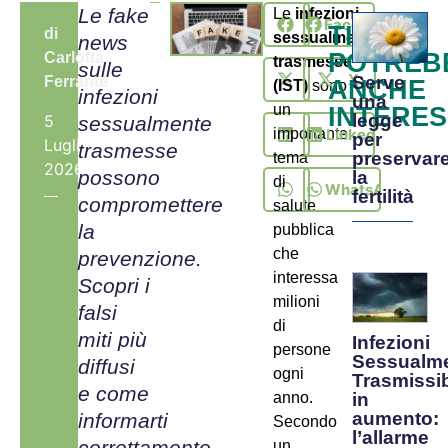
Le fake
Le
infezioni
Facebook
TI
di
sessualmente
news
POTREB
Carlotta
trasmesse
sulle
X
Serve
Ferrante
ANCHE
(IST)
sono
infezioni
una
un
INTERES
legge
5
sessualmente
LinkedIn
importante
per
Luglio,
trasmesse
preservar
tema
2026
possono
la
di
WhatsApp
fertilità
compromettere
salute
la
pubblica
che
prevenzione.
interessa
Scopri i
milioni
falsi
di
miti più
Infezioni
persone
Sessualm
diffusi
ogni
Trasmissib
e come
anno.
in
aumento:
informarti
Secondo
l’allarme
correttamente.
un