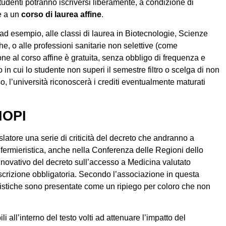
 studenti potranno iscriversi liberamente, a condizione di
e a un
corso di laurea affine
.
d esempio, alle classi di laurea in Biotecnologie, Scienze
, o alle professioni sanitarie non selettive (come
ione al corso affine è gratuita, senza obbligo di frequenza e
in cui lo studente non superi il semestre filtro o scelga di non
so, l’università riconoscerà i crediti eventualmente maturati
NOPI
latore una serie di criticità del decreto che andranno a
 Infermieristica, anche nella Conferenza delle Regioni dello
innovativo del decreto sull’accesso a Medicina valutato
crizione obbligatoria. Secondo l’associazione in questa
eristiche sono presentate come un ripiego per coloro che non
i all’interno del testo volti ad attenuare l’impatto del