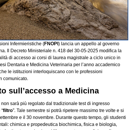
oni Infermieristiche (
FNOPI
) lancia un appello al governo
na. Il Decreto Ministeriale n. 418 del 30-05-2025 modifica la
ità di accesso ai corsi di laurea magistrale a ciclo unico in
tesi Dentaria e Medicina Veterinaria per l’anno accademico
e le istituzioni interloquiscano con le professioni
un comunicato.
to sull’accesso a Medicina
non sarà più regolato dal tradizionale test di ingresso
 “
filtro
”. Tale semestre si potrà ripetere massimo tre volte e si
 settembre e il 30 novembre. Durante questo tempo, gli studenti
li: chimica e propedeutica biochimica, fisica e biologia,