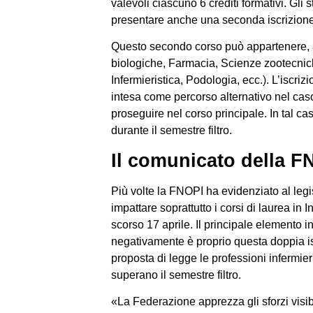
valevoli ciascuno 6 crediti formativi. Gli
presentare anche una seconda iscrizion
Questo secondo corso può appartenere, a
biologiche, Farmacia, Scienze zootecniche
Infermieristica, Podologia, ecc.). L’iscriz
intesa come percorso alternativo nel caso 
proseguire nel corso principale. In tal ca
durante il semestre filtro.
Il comunicato della F
Più volte la FNOPI ha evidenziato al legis
impattare soprattutto i corsi di laurea in
scorso 17 aprile. Il principale elemento 
negativamente è proprio questa doppia is
proposta di legge le professioni infermi
superano il semestre filtro.
«La Federazione apprezza gli sforzi visibil