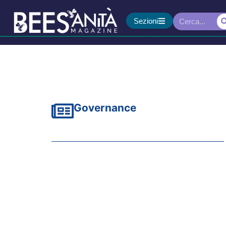
Sezioni
Governance
La critica di FNOPI al