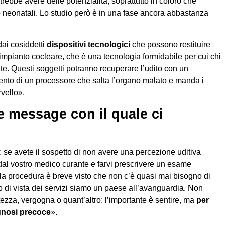
bbe avere delle potenzialità, soprattutto in coloro che
 neonatali. Lo studio però è in una fase ancora abbastanza
dai cosiddetti
dispositivi tecnologici
che possono restituire
’impianto cocleare, che è una tecnologia formidabile per cui chi
te. Questi soggetti potranno recuperare l’udito con un
imento di un processore che salta l’organo malato e manda i
rvello».
 message con il quale ci
se avete il sospetto di non avere una percezione uditiva
 dal vostro medico curante e farvi prescrivere un esame
e la procedura è breve visto che non c’è quasi mai bisogno di
to di vista dei servizi siamo un paese all’avanguardia. Non
ezza, vergogna o quant’altro: l’importante è sentire, ma
per
agnosi precoce
».