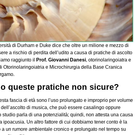
ersità di Durham e Duke dice che oltre un milione e mezzo di
ere a rischio di perdita dell’udito a causa di pratiche di ascolto
biamo raggiunto il
Prof. Giovanni Danesi
, otorinolaringoiatra e
i Otorinolaringoiatria e Microchirurgia della Base Cranica
ergamo.
no queste pratiche non sicure?
esta fascia di età sono l’uso prolungato e improprio per volume
tto dell’ascolto di musica, che può essere casalingo oppure
o studio parla di una potenzialità; quindi, non attesta una causa
na ipoacusia. Un altro fattore di cui dobbiamo tener conto è la
 a un rumore ambientale cronico e prolungato nel tempo su