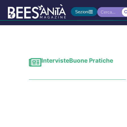
Sezioni
Interviste
Buone Pratiche
Udito: giovani a risch