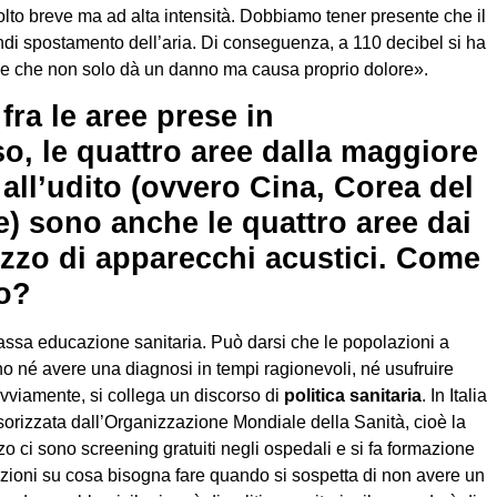
olto breve ma ad alta intensità. Dobbiamo tener presente che il
indi spostamento dell’aria. Di conseguenza, a 110 decibel si ha
one che non solo dà un danno ma causa proprio dolore».
fra le aree prese in
o, le quattro aree dalla maggiore
all’udito (ovvero Cina, Corea del
e) sono anche le quattro aree dai
ilizzo di apparecchi acustici. Come
o?
bassa educazione sanitaria. Può darsi che le popolazioni a
 né avere una diagnosi in tempi ragionevoli, né usufruire
, ovviamente, si collega un discorso di
politica sanitaria
. In Italia
sorizzata dall’Organizzazione Mondiale della Sanità, cioè la
o ci sono screening gratuiti negli ospedali e si fa formazione
ioni su cosa bisogna fare quando si sospetta di non avere un