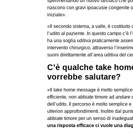
sperimentando un nuovo farmaco che potre
nascono con gravi ipoacusie congenite o
iniziale».
«Il secondo sistema, a valle, è costituito 
l’udito al paziente. In questo campo c’è l
ha una soglia uditiva praticamente assen
intervento chirurgico, attraverso l’inser
suoni direttamente all’area uditiva del ce
C’è qualche take home
vorrebbe salutare?
«Il take home message è molto semplice: 
efficiente, non abbiate timore ad andare
dell’udito. Il percorso è molto semplice 
ulteriori approfondimenti. Inoltre dal pun
abbiate timore per un senso di inadeguat
una risposta efficace ci vuole una di