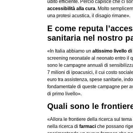
udito efficiente. Perciò capisce che ci son
accessibilità alla cura
. Molto sempliceme
una protesi acustica, il disagio rimane».
E come reputa l’accessi
sanitaria nel nostro 
«In Italia abbiamo un
altissimo livello d
screening neonatale al neonato entro il q
sono le campagne annuali di sensibilizzaz
7 milioni di ipoacusici, il cui costo soci
euro tra assistenza, spese sanitarie, indot
fondamentale di queste campagne per ave
di primo livello».
Quali sono le frontier
«Allora le frontiere della ricerca sul tema
nella ricerca di
farmaci
che possano rigen