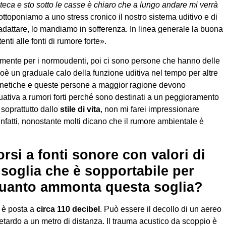
coteca e sto sotto le casse è chiaro che a lungo andare mi verrà
ottoponiamo a uno stress cronico il nostro sistema uditivo e di
dattare, lo mandiamo in sofferenza. In linea generale la buona
enti alle fonti di rumore forte».
lmente per i normoudenti, poi ci sono persone che hanno delle
ioè un graduale calo della funzione uditiva nel tempo per altre
netiche e queste persone a maggior ragione devono
ativa a rumori forti perché sono destinati a un peggioramento
 soprattutto dallo
stile di vita
, non mi farei impressionare
fatti, nonostante molti dicano che il rumore ambientale è
rsi a fonti sonore con valori di
 soglia che è sopportabile per
quanto ammonta questa soglia?
o è posta a
circa 110 decibel
. Può essere il decollo di un aereo
petardo a un metro di distanza. Il trauma acustico da scoppio è