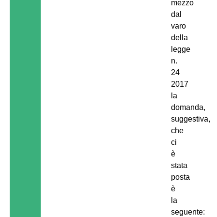
mezzo
dal
varo
della
legge
n.
24
2017
la
domanda,
suggestiva,
che
ci
è
stata
posta
è
la
seguente: