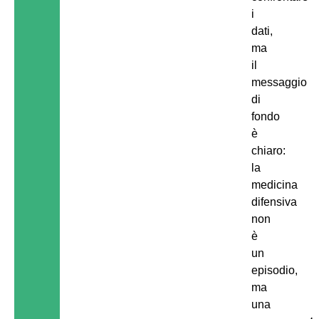
i
dati,
ma
il
messaggio
di
fondo
è
chiaro:
la
medicina
difensiva
non
è
un
episodio,
ma
una