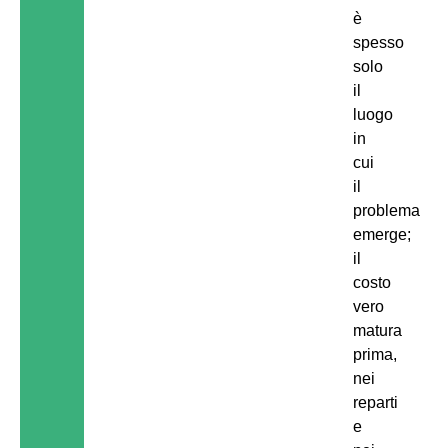
è
spesso
solo
il
luogo
in
cui
il
problema
emerge;
il
costo
vero
matura
prima,
nei
reparti
e