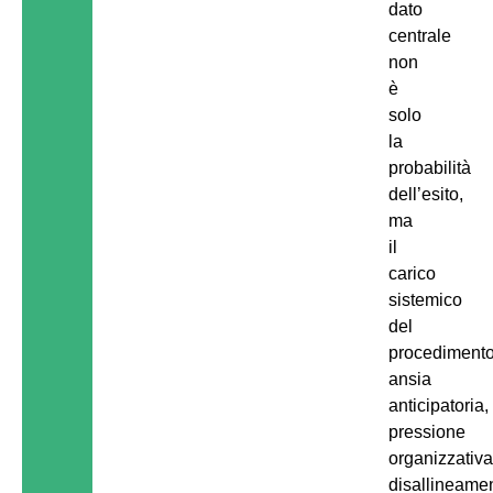
dato
centrale
non
è
solo
la
probabilità
dell’esito,
ma
il
carico
sistemico
del
procedimento
ansia
anticipatoria,
pressione
organizzativa
disallineame