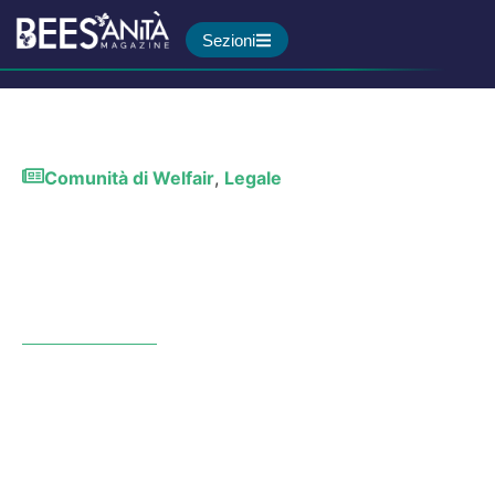
Sezioni
Comunità di Welfair
,
Legale
Medicina difensiva dopo la
Gelli-Bianco: il problema dei
dati, il costo sommerso, le
leve di riforma