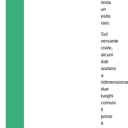
resta
un
esito
raro.
Sul
versante
civile,
alcuni
dati
aiutano
a
ridimensiona
due
luoghi
comuni.
Il
primo
è