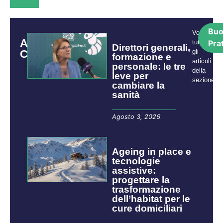
Bu
Vedi
ARTICOLI
tutti
Pra
Direttori generali,
CORRELATI
gli
formazione e
articoli
personale: le tre
della
leve per
sezione:
cambiare la
sanità
Agosto 3, 2026
Ageing in place e
tecnologie
assistive:
progettare la
trasformazione
dell’habitat per le
cure domiciliari