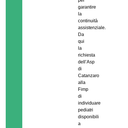
per
garantire
la
continuità
assistenziale.
Da
qui
la
richiesta
dell’Asp
di
Catanzaro
alla
Fimp
di
individuare
pediatri
disponibili
a