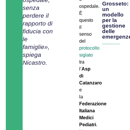
Grosseto:
ospedale.
senza
un
È
modello
perdere il
per la
questo
rapporto di
gestione
il
fiducia con
delle
senso
emergenz
le
del
famiglie»,
protocollo
spiega
siglato
Nicastro.
tra
l’
Asp
di
Catanzaro
e
la
Federazione
Italiana
Medici
Pediatri
.