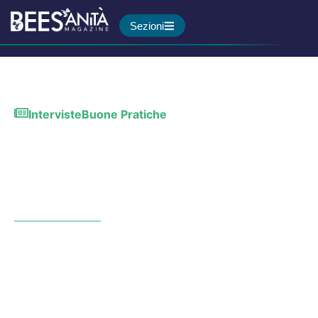
Sezioni
Interviste
Buone Pratiche
Pediatri di famiglia negli
ospedali: dalla Calabria un
modello contro l’emergenza
personale