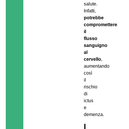
salute.
Infatti,
potrebbe
compromettere
il
flusso
sanguigno
al
cervello
,
aumentando
così
il
rischio
di
ictus
e
demenza.
I