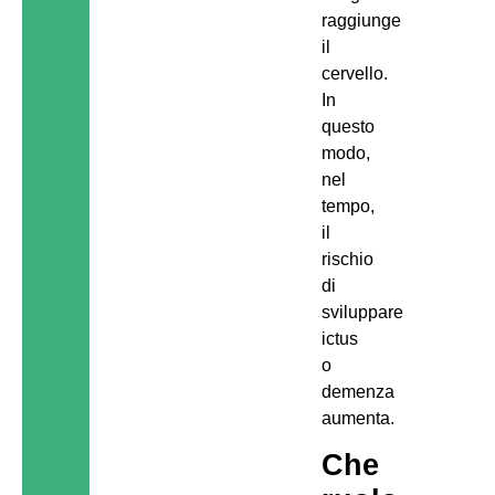
raggiunge
il
cervello.
In
questo
modo,
nel
tempo,
il
rischio
di
sviluppare
ictus
o
demenza
aumenta.
Che