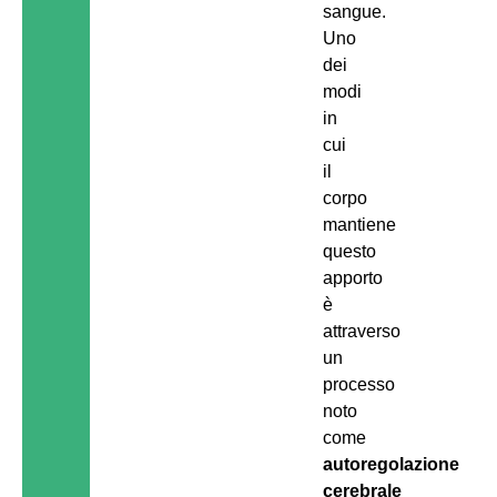
sangue.
Uno
dei
modi
in
cui
il
corpo
mantiene
questo
apporto
è
attraverso
un
processo
noto
come
autoregolazione
cerebrale