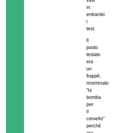
vasi
in
entrambi
i
test.
Il
pasto
testato
era
un
frappè,
rinominato
“la
bomba
per
il
cervello”
perché
era