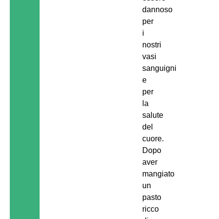
dannoso
per
i
nostri
vasi
sanguigni
e
per
la
salute
del
cuore.
Dopo
aver
mangiato
un
pasto
ricco