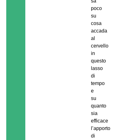
sa
poco
su
cosa
accada
al
cervello
in
questo
lasso
di
tempo
e
su
quanto
sia
efficace
l’apporto
di