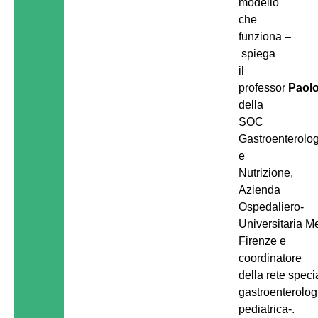
modello
che
funziona –
spiega
il
professor
Paolo
della
SOC
Gastroenterolo
e
Nutrizione,
Azienda
Ospedaliero-
Universitaria M
Firenze e
coordinatore
della rete speci
gastroenterolog
pediatrica-.