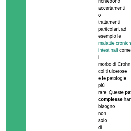
richiedono
accertamenti
o
trattamenti
particolari, ad
esempio le
malattie cronic
intestinali
come
il
morbo di Crohn,
coliti ulcerose
e le patologie
più
rare. Queste
pa
complesse
ha
bisogno
non
solo
di