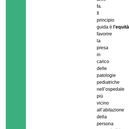
fa.
Il
principio
guida è
l’equit
favorire
la
presa
in
carico
delle
patologie
pediatriche
nell’ospedale
più
vicino
all’abitazione
della
persona