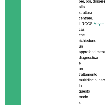
per, poi, diriger
alla
struttura
centrale,
l’IRCCS
Meyer
,
casi
che
richiedono
un
approfondimen
diagnostico
e
un
trattamento
multidisciplinar
In
questo
modo
si