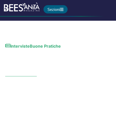
Sezioni
Interviste
Buone Pratiche
Rete gastroenterologica
pediatrica toscana: come e
perché funziona