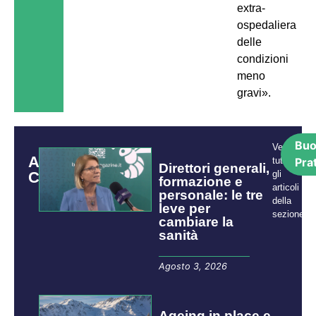
extra-
ospedaliera
delle
condizioni
meno
gravi».
Bu
Vedi
ARTICOLI
tutti
Pra
Direttori generali,
CORRELATI
gli
formazione e
articoli
personale: le tre
della
leve per
sezione:
cambiare la
sanità
Agosto 3, 2026
Ageing in place e