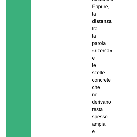
Eppure,
la
distanza
tra
la
parola
«ricerca»
e
le
scelte
concrete
che
ne
derivano
resta
spesso
ampia
e