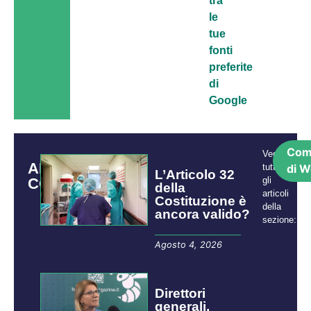
tra
le
tue
fonti
preferite
di
Google
Com
Vedi
ARTICOLI
tutti
di W
L’Articolo 32
CORRELATI
gli
della
articoli
Costituzione è
della
ancora valido?
sezione:
Agosto 4, 2026
Direttori
generali,