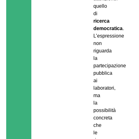
quello
di
ricerca
democratica
.
L’espressione
non
riguarda
la
partecipazione
pubblica
ai
laboratori,
ma
la
possibilità
concreta
che
le