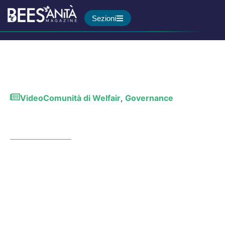
Sezioni
Video
Comunità di Welfair
,
Governance
Ricerca e politica, un
rapporto irrisolto