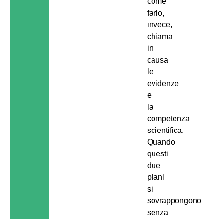
come
farlo,
invece,
chiama
in
causa
le
evidenze
e
la
competenza
scientifica.
Quando
questi
due
piani
si
sovrappongono
senza