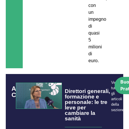
con
un
impegno
di
quasi
5
milioni
di
euro.
Bu
Vedi
ARTICOLI
tutti
Pra
Direttori generali,
CORRELATI
gli
formazione e
articoli
personale: le tre
della
leve per
sezione:
cambiare la
sanità