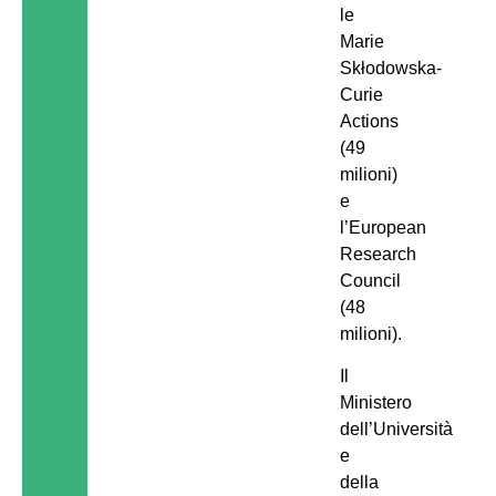
le
Marie
Skłodowska-
Curie
Actions
(49
milioni)
e
l’European
Research
Council
(48
milioni).
Il
Ministero
dell’Università
e
della