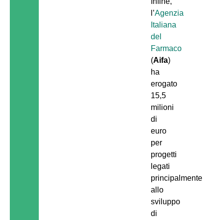
Infine,
l’
Agenzia
Italiana
del
Farmaco
(
Aifa
)
ha
erogato
15,5
milioni
di
euro
per
progetti
legati
principalmente
allo
sviluppo
di