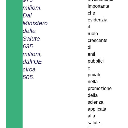
importante
milioni.
che
Dal
evidenzia
Ministero
il
della
ruolo
Salute
crescente
635
di
milioni,
enti
dall’UE
pubblici
e
circa
privati
505.
nella
promozione
della
scienza
applicata
alla
salute.