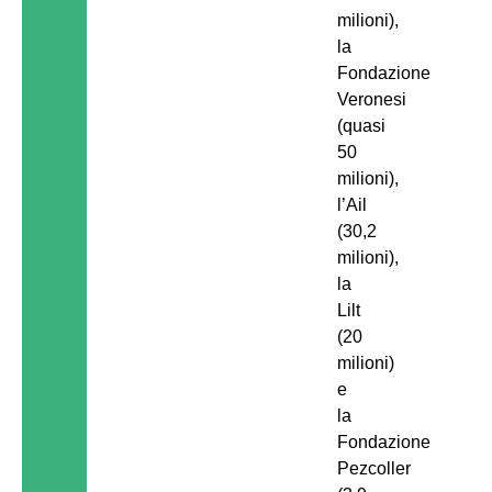
milioni),
la
Fondazione
Veronesi
(quasi
50
milioni),
l’Ail
(30,2
milioni),
la
Lilt
(20
milioni)
e
la
Fondazione
Pezcoller