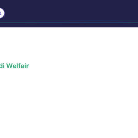
i Welfair
il sistema non vede lontano