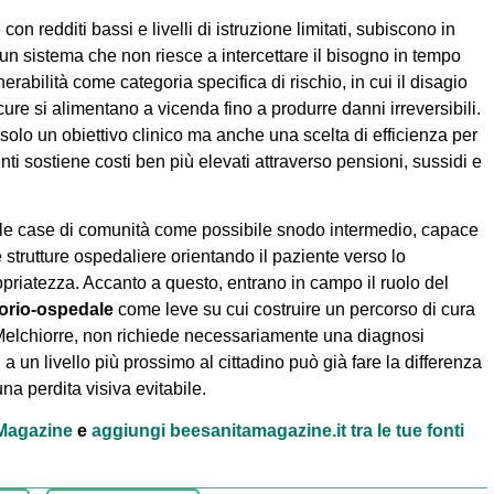
con redditi bassi e livelli di istruzione limitati, subiscono in
 sistema che non riesce a intercettare il bisogno in tempo
nerabilità come categoria specifica di rischio, in cui il disagio
cure si alimentano a vicenda fino a produrre danni irreversibili.
solo un obiettivo clinico ma anche una scelta di efficienza per
ti sostiene costi ben più elevati attraverso pensioni, sussidi e
elle case di comunità come possibile snodo intermedio, capace
 strutture ospedaliere orientando il paziente verso lo
priatezza. Accanto a questo, entrano in campo il ruolo del
itorio-ospedale
come leve su cui costruire un percorso di cura
o Melchiorre, non richiede necessariamente una diagnosi
 a un livello più prossimo al cittadino può già fare la differenza
na perdita visiva evitabile.
à Magazine
e
aggiungi beesanitamagazine.it tra le tue fonti