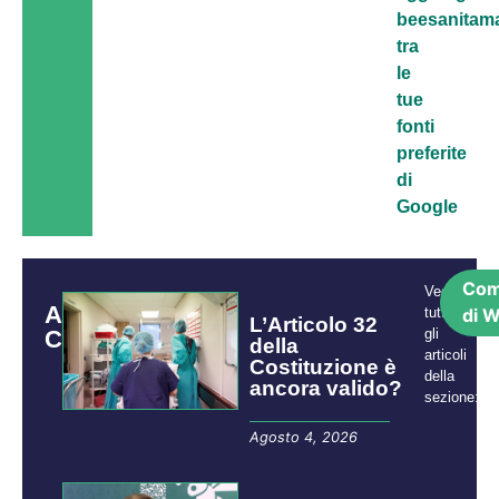
beesanitama
tra
le
tue
fonti
preferite
di
Google
Com
Vedi
ARTICOLI
tutti
di W
L’Articolo 32
CORRELATI
gli
della
articoli
Costituzione è
della
ancora valido?
sezione:
Agosto 4, 2026