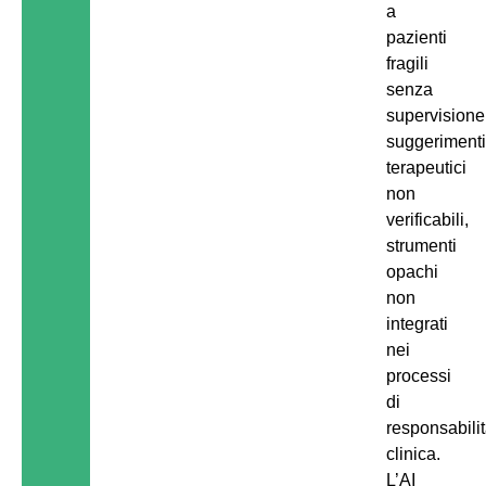
a
pazienti
fragili
senza
supervisione
suggeriment
terapeutici
non
verificabili,
strumenti
opachi
non
integrati
nei
processi
di
responsabili
clinica.
L’AI