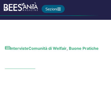
Sezioni
Interviste
Comunità di Welfair
,
Buone Pratiche
Si fa presto a dire
innovazione in sanità