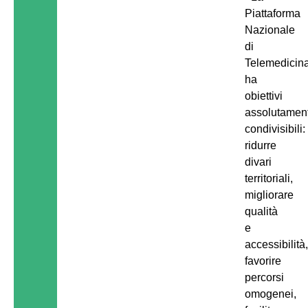
Piattaforma
Nazionale
di
Telemedicin
ha
obiettivi
assolutamen
condivisibili:
ridurre
divari
territoriali,
migliorare
qualità
e
accessibilità
favorire
percorsi
omogenei,