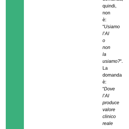
quindi,
non
è:
“
Usiamo
l’AI
o
non
la
usiamo?
“.
La
domanda
è:
“
Dove
l’AI
produce
valore
clinico
reale