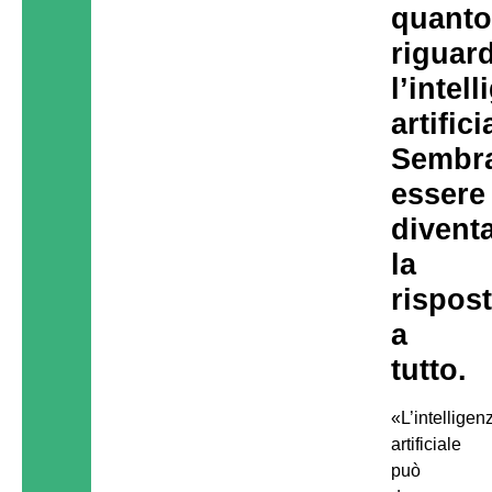
quant
riguar
l’intel
artific
Sembr
essere
divent
la
rispos
a
tutto.
«L’intelligen
artificiale
può