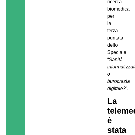
ricerca
biomedica
per
la
terza
puntata
dello
Speciale
“
Sanità
informatizza
o
burocrazia
digitale?
”.
La
teleme
è
stata