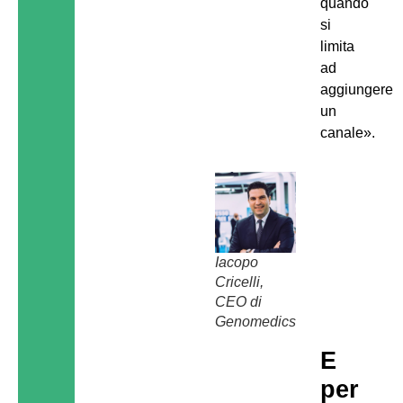
quando
si
limita
ad
aggiungere
un
canale».
Iacopo
Cricelli,
CEO di
Genomedics
E
per