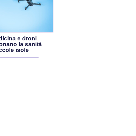
icina e droni
ionano la sanità
ccole isole