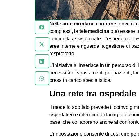
Nelle
aree montane e interne
, dove i c
complessi, la
telemedicina
può essere u
continuità assistenziale. L’esperienza av
aree interne e riguarda la gestione di paz
respiratorio.
L’iniziativa si inserisce in un percorso di 
necessità di spostamenti per pazienti, fa
presa in carico specialistica.
Una rete tra ospedale 
Il modello adottato prevede il coinvolgim
ospedalieri e infermieri di famiglia e com
base, che collaborano anche al confronto c
L’impostazione consente di costruire perco