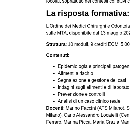
focolai, soprattutto nei contesti collettiv
La risposta formativ
L’Ordine dei Medici Chirurghi e Odontoia
sulle MTA, disponibile dal 13 maggio 20
Struttura
: 10 moduli, 9 crediti ECM, 5.00
Contenuti
:
Epidemiologia e principali patogen
Alimenti a rischio
Segnalazione e gestione dei casi
Indagini sugli alimenti e di laborato
Prevenzione e controlli
Analisi di un caso clinico reale
Docenti
: Marino Faccini (ATS Milano), Sp
Milano), Carlo Alessandro Locatelli (Cent
Ferraro, Marina Picca, Maria Grazia Manfre