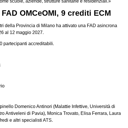
i come scuole, aziende, strutture sanitarie e residenziali.»
a: FAD OMCeOMI, 9 crediti ECM
tri della Provincia di Milano ha attivato una FAD asincrona
26 al 12 maggio 2027.
0 partecipanti accreditabili.
i
rio
inello Domenico Antinori (Malattie Infettive, Università di
ro Antiveleni di Pavia), Monica Trovato, Elisa Ferrara, Laura
di e altri specialisti ATS.