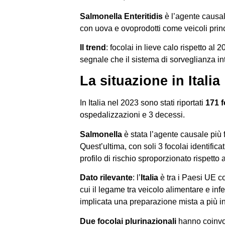
Salmonella Enteritidis
è l’agente causale
con uova e ovoprodotti come veicoli princ
Il trend
: focolai in lieve calo rispetto a
segnale che il sistema di sorveglianza int
La situazione in Italia
In Italia nel 2023 sono stati riportati
171 f
ospedalizzazioni e 3 decessi.
Salmonella
è stata l’agente causale più 
Quest’ultima, con soli 3 focolai identifica
profilo di rischio sproporzionato rispetto
Dato rilevante
: l’
Italia
è tra i Paesi UE co
cui il legame tra veicolo alimentare e inf
implicata una preparazione mista a più in
Due focolai plurinazionali
hanno coinvol