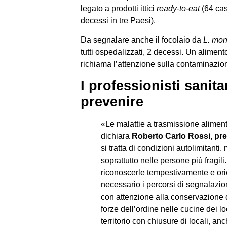
legato a prodotti ittici
ready-to-eat
(64 cas
decessi in tre Paesi).
Da segnalare anche il focolaio da
L. mo
tutti ospedalizzati, 2 decessi. Un alimen
richiama l’attenzione sulla contaminazion
I professionisti sanita
prevenire
«Le malattie a trasmissione alimen
dichiara
Roberto Carlo Rossi,
pre
si tratta di condizioni autolimitanti
soprattutto nelle persone più fragi
riconoscerle tempestivamente e ori
necessario i percorsi di segnalazion
con attenzione alla conservazione de
forze dell’ordine nelle cucine dei l
territorio con chiusure di locali, an