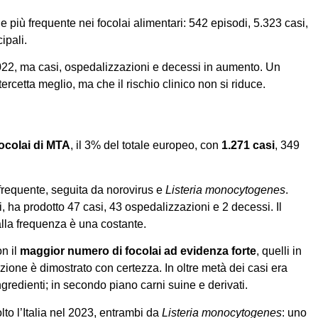
 più frequente nei focolai alimentari: 542 episodi, 5.323 casi,
ipali.
l 2022, ma casi, ospedalizzazioni e decessi in aumento. Un
ercetta meglio, ma che il rischio clinico non si riduce.
ocolai di MTA
, il 3% del totale europeo, con
1.271 casi
, 349
frequente, seguita da norovirus e
Listeria monocytogenes
.
ti, ha prodotto 47 casi, 43 ospedalizzazioni e 2 decessi. Il
 alla frequenza è una costante.
n il
maggior numero di focolai ad evidenza forte
, quelli in
ezione è dimostrato con certezza. In oltre metà dei casi era
gredienti; in secondo piano carni suine e derivati.
to l’Italia nel 2023, entrambi da
Listeria monocytogenes
: uno