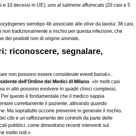
i e 10 decessi in UE), uno al salmone affumicato (20 casi e 5
nocytogenes
sierotipo 4b associato alle olive da tavola: 38 casi,
to non tradizionalmente a rischio per questa infezione, che
e dei prodotti non di origine animale.
ri: riconoscere, segnalare,
tare non possono essere considerate eventi banali»,
sidente dell’Ordine dei Medici di Milano
. «In molti casi
, ma in altri possono evolvere in quadri clinici complessi,
li. Per questo è fondamentale che il medico sappia
entare correttamente il paziente, attivando quando
e. Ma soprattutto occorre prevenire in generale il rischio,
i cibi e un rafforzamento dei controlli da parte delle
ocali pubblici, come dimostrano recenti interventi sul
che molto noti.»