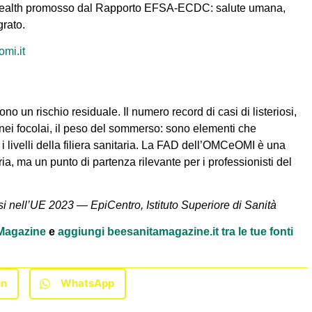
ne Health promosso dal Rapporto EFSA-ECDC: salute umana,
rato.
mi.it
 un rischio residuale. Il numero record di casi di listeriosi,
nei focolai, il peso del sommerso: sono elementi che
i livelli della filiera sanitaria. La FAD dell’OMCeOMI è una
a, ma un punto di partenza rilevante per i professionisti del
 nell’UE 2023 — EpiCentro, Istituto Superiore di Sanità
à Magazine
e
aggiungi beesanitamagazine.it tra le tue fonti
In
WhatsApp