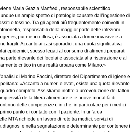
rviene Maria Grazia Manfredi, responsabile scientifico
ue un ampio spettro di patologie causate dall’ingestione di
assiti o tossine. Tra gli agenti più frequentemente coinvolti in
monella, responsabili della maggior parte delle infezioni
togenes, pur meno diffusa, è associata a forme invasive e a
one fragili. Accanto ai casi sporadici, una quota significativa
olai epidemici, spesso legati al consumo di alimenti preparati
una parte rilevante dei focolai è associata alla ristorazione e al
armente critico in una realtà urbana come Milano.»
’analisi di Marino Faccini, direttore del Dipartimento di Igiene e
politana: «Accanto a numeri elevati, esiste una quota rilevante
quadro completo. Assistiamo inoltre a un’evoluzione dei fattori
mplessità della filiera alimentare e le nuove modalità di
tinuo delle competenze cliniche, in particolare per i medici
primo punto di contatto con il paziente. In un’area
le MTA richiede un lavoro di rete tra medici, servizi di
la diagnosi e nella segnalazione è determinante per contenere i