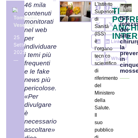
46 mila
L’Istituto
Facebook
TI
di
Superiore
contenuti
POTR
ISS:
Tommaso
di
monitorati
infezi
X
Vesentini
ANCH
Sanità
nel web
del
(ISS)
INTE
sito
25
per
chirur
LinkedIn
è
Settembre,
individuare
la
l’organo
2025
preve
i temi più
tecnico
WhatsApp
in
frequenti
scientifico
cinqu
moss
e le fake
di
riferimento
news più
del
pericolose.
Ministero
«Per
della
divulgare
Salute.
è
Il
necessario
suo
ascoltare»
pubblico
dice
di