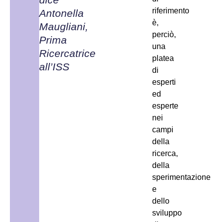
riferimento
Antonella
è,
Maugliani,
perciò,
Prima
una
Ricercatrice
platea
all’ISS
di
esperti
ed
esperte
nei
campi
della
ricerca,
della
sperimentazione
e
dello
sviluppo