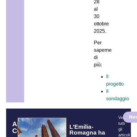
28
al
30
ottobre
2025.
Per
saperne
di
più:
Il
progetto
Il
sondaggio
Ne
Vedi
ARTICOLI
tutti
L’Emilia-
CORRELATI
gli
Romagna ha
articoli