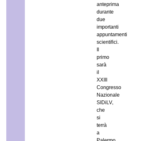
anteprima
durante
due
importanti
appuntamenti
scientifici.
Il
primo
sarà
il
XXIII
Congresso
Nazionale
SIDiLV,
che
si
terrà
a
Palermo