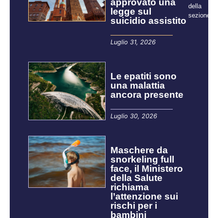
approvato una
della
legge sul
sezione:
suicidio assistito
Luglio 31, 2026
Le epatiti sono
una malattia
ancora presente
Luglio 30, 2026
Maschere da
snorkeling full
face, il Ministero
della Salute
richiama
l’attenzione sui
rischi per i
bambini