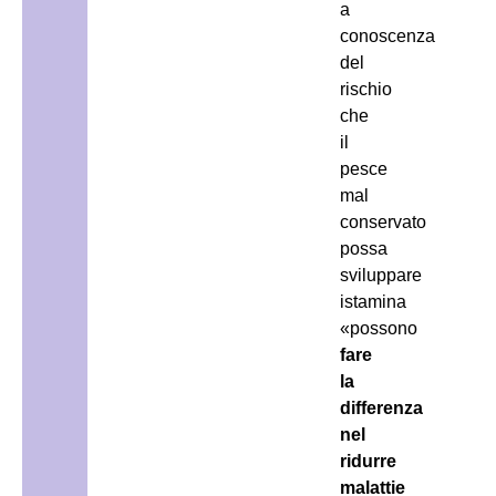
a
conoscenza
del
rischio
che
il
pesce
mal
conservato
possa
sviluppare
istamina
«possono
fare
la
differenza
nel
ridurre
malattie