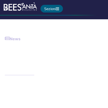
Sezioni
News
2500 risposte in 48h: decolla
il sondaggio ISS sulla
sicurezza alimentare
casalinga