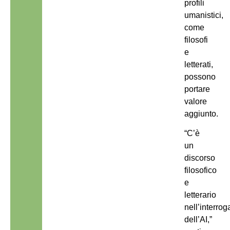
profili
umanistici,
come
filosofi
e
letterati,
possono
portare
valore
aggiunto.
“C’è
un
discorso
filosofico
e
letterario
nell’interro
dell’AI,”