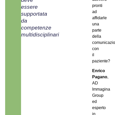
pronti
essere
ad
supportata
affidarle
da
una
competenze
parte
multidisciplinari
della
comunicazi
con
il
paziente?
Enrico
Pagano
,
AD
Immagina
Group
ed
esperto
in