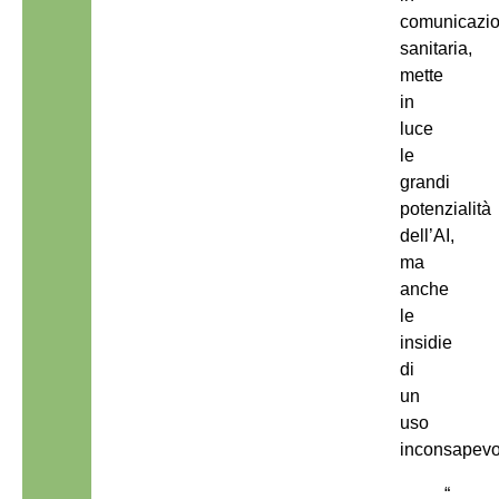
comunicazi
sanitaria,
mette
in
luce
le
grandi
potenzialità
dell’AI,
ma
anche
le
insidie
di
un
uso
inconsapev
“