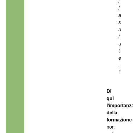
l
l
a
s
a
l
u
t
e
.
”
Di
qui
l’importanz
della
formazione
non