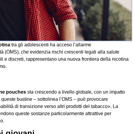
otina
tra gli adolescenti ha acceso l’allarme
 (OMS), che evidenzia rischi crescenti legati alla salute
ili e discreti, rappresentano una nuova frontiera della nicotina
umo.
ine pouches
sta crescendo a livello globale, con un impatto
 queste bustine – sottolinea l’OMS – può provocare
lità di transizione verso altri prodotti del tabacco». La
 rendono queste sostanze particolarmente attrattive per
io.
ei giovani