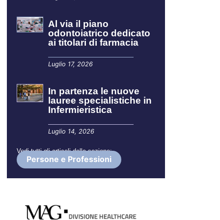
Al via il piano
odontoiatrico dedicato
ai titolari di farmacia
Luglio 17, 2026
In partenza le nuove
lauree specialistiche in
Infermieristica
Luglio 14, 2026
Vedi tutti gli articoli della sezione:
Persone e Professioni