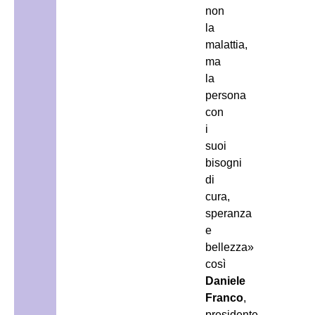
non
la
malattia,
ma
la
persona
con
i
suoi
bisogni
di
cura,
speranza
e
bellezza»
così
Daniele
Franco
,
presidente