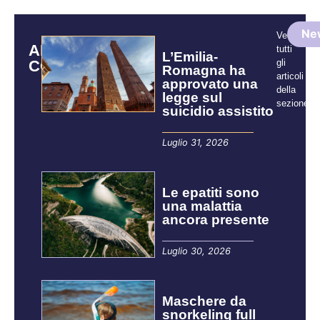
Ne
Vedi
ARTICOLI
tutti
L’Emilia-
CORRELATI
gli
Romagna ha
articoli
approvato una
della
legge sul
sezione:
suicidio assistito
Luglio 31, 2026
Le epatiti sono
una malattia
ancora presente
Luglio 30, 2026
Maschere da
snorkeling full