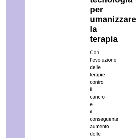
per
umanizzare
la
terapia
Con
l’evoluzione
delle
terapie
contro
il
cancro
e
il
conseguente
aumento
delle