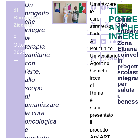
Un
Umanizzare
Facebook
TI
di
le
progetto
POTR
Bernardino
cure
Oltre
che
X
700
Ziccardi
ANCH
attraverso
integra
student
l’arte.
INTER
in
8
la
LinkedIn
Al
Zona
Ottobre,
terapia
Elbana
Policlinico
2025
sanitaria
coinvol
Universitario
WhatsApp
in
con
Agostino
progett
l'arte,
Gemelli
scolast
integrat
Irccs
allo
per
di
scopo
salute
Roma
e
di
è
beness
umanizzare
stato
la cura
presentato
oncologica
il
e
progetto
renderla
Art4ART
,