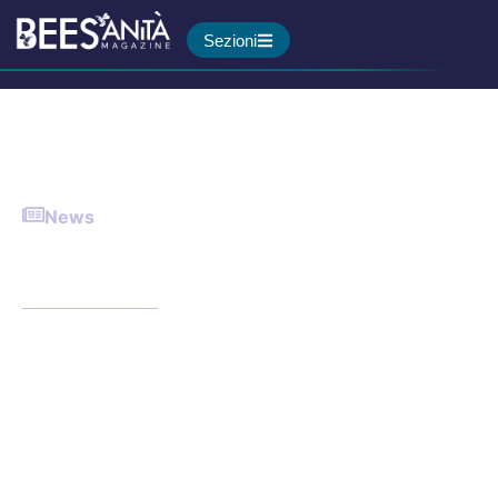
Sezioni
News
Art4ART, al Gemelli di Roma
l’arte diventa terapia