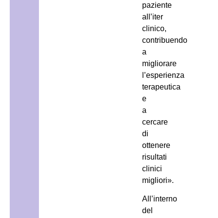
paziente
all’iter
clinico,
contribuendo
a
migliorare
l’esperienza
terapeutica
e
a
cercare
di
ottenere
risultati
clinici
migliori».
All’interno
del