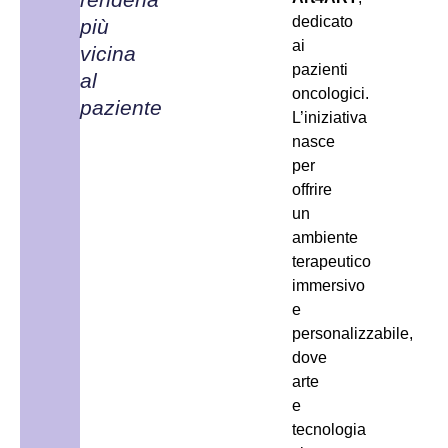
dedicato
più
ai
vicina
pazienti
al
oncologici.
paziente
L’iniziativa
nasce
per
offrire
un
ambiente
terapeutico
immersivo
e
personalizzabile,
dove
arte
e
tecnologia