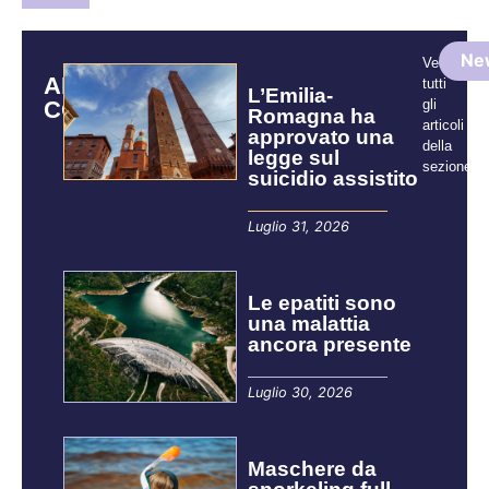
Ne
Vedi
ARTICOLI
tutti
L’Emilia-
CORRELATI
gli
Romagna ha
articoli
approvato una
della
legge sul
sezione:
suicidio assistito
Luglio 31, 2026
Le epatiti sono
una malattia
ancora presente
Luglio 30, 2026
Maschere da