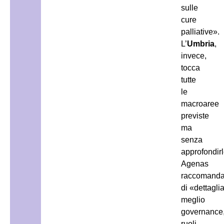
sulle
cure
palliative».
L’
Umbria
,
invece,
tocca
tutte
le
macroaree
previste
ma
senza
approfondirl
Agenas
raccomand
di «dettagli
meglio
governance
ruoli