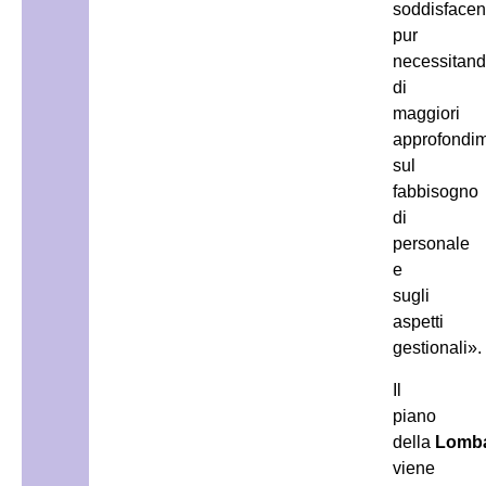
soddisfacen
pur
necessitan
di
maggiori
approfondim
sul
fabbisogno
di
personale
e
sugli
aspetti
gestionali».
Il
piano
della
Lomba
viene