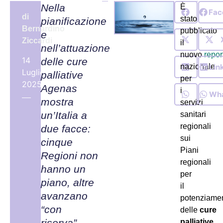
Nella
È
Fac
di
stato
pianificazione
Bernardino
pubblicato
e
Ziccardi
il
nell’attuazione
nuovo
repor
14
delle cure
Lin
nazionale
Luglio,
palliative
per
2025
Agenas
i
Wh
mostra
servizi
un’Italia a
sanitari
regionali
due facce:
sui
cinque
Piani
Regioni non
regionali
hanno un
per
piano, altre
il
avanzano
potenziame
“con
delle
cure
riserva”.
palliative
.