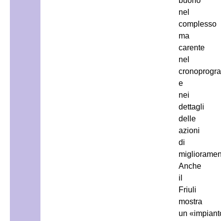
buono
nel
complesso
ma
carente
nel
cronoprogr
e
nei
dettagli
delle
azioni
di
miglioramen
Anche
il
Friuli
mostra
un «impiant