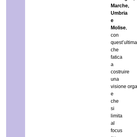
Marche,
Umbria
e
Molise
,
con
quest’ultima
che
fatica
a
costruire
una
visione org
e
che
si
limita
al
focus