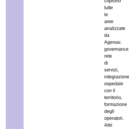
coprono
tutte
le
aree
analizzate
da
Agenas:
governance
rete
di
servizi,
integrazion
ospedale
con il
territorio,
formazione
degli
operatori.
Altri