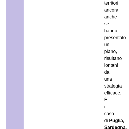
territori
ancora,
anche
se
hanno
presentato
un
piano,
risultano
lontani
da
una
strategia
efficace.
È
il
caso
di
Puglia,
Sardegna,