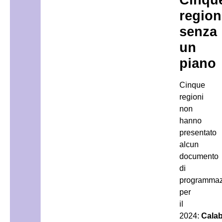
region
senza
un
piano
Cinque
regioni
non
hanno
presentato
alcun
documento
di
programmaz
per
il
2024:
Calab