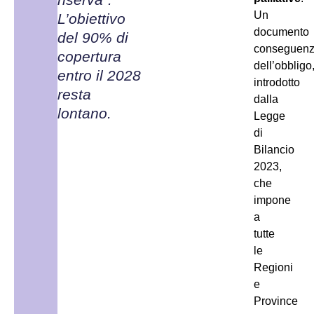
Un
L’obiettivo
documento
del 90% di
conseguen
copertura
dell’obbligo
entro il 2028
introdotto
resta
dalla
lontano.
Legge
di
Bilancio
2023,
che
impone
a
tutte
le
Regioni
e
Province