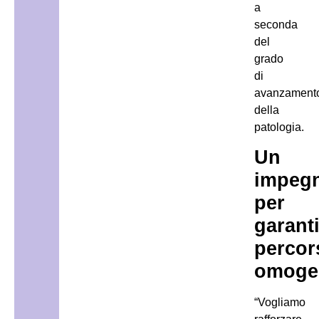
a
seconda
del
grado
di
avanzament
della
patologia.
Un
impeg
per
garant
percor
omoge
“Vogliamo