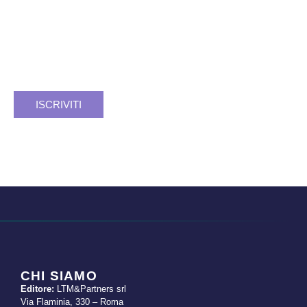
Verso un
futuro SSN
più forte, sicuro, consapevole.
Facciamo rete. Insieme si può.
Registrati e resta aggiornato.
ISCRIVITI
CHI SIAMO
Editore:
LTM&Partners srl
Via Flaminia, 330 – Roma