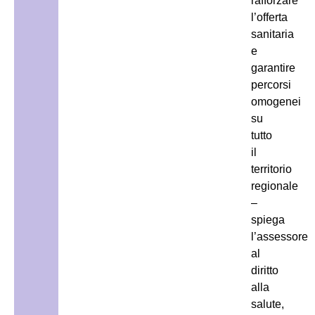
rafforzare
l’offerta
sanitaria
e
garantire
percorsi
omogenei
su
tutto
il
territorio
regionale
–
spiega
l’assessore
al
diritto
alla
salute,