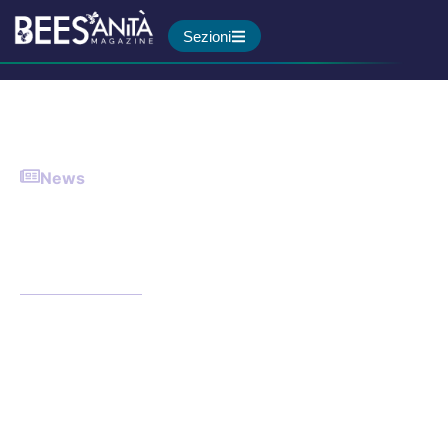
Sezioni
News
Disturbi dell’alimentazione:
la Toscana punta a percorsi
omogenei