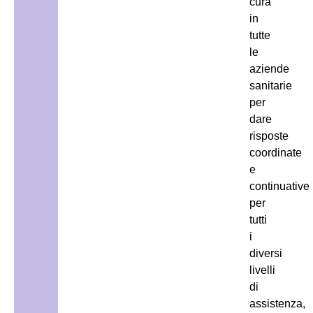
cura
in
tutte
le
aziende
sanitarie
per
dare
risposte
coordinate
e
continuative
per
tutti
i
diversi
livelli
di
assistenza,