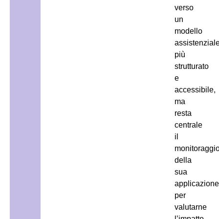
verso
un
modello
assistenzial
più
strutturato
e
accessibile,
ma
resta
centrale
il
monitoraggi
della
sua
applicazion
per
valutarne
l’impatto