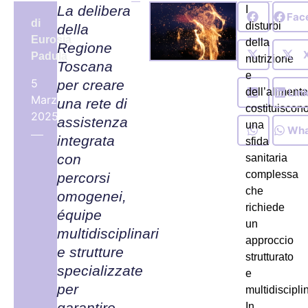
La delibera
I
Fac
di
disturbi
della
Eurosia
della
Regione
Padula
nutrizione
Toscana
e
5
per creare
Lin
dell’aliment
Marzo,
una rete di
costituiscon
2025
assistenza
una
Wha
integrata
sfida
con
sanitaria
complessa
percorsi
che
omogenei,
richiede
équipe
un
multidisciplinari
approccio
e strutture
strutturato
specializzate
e
per
multidiscipli
garantire
In