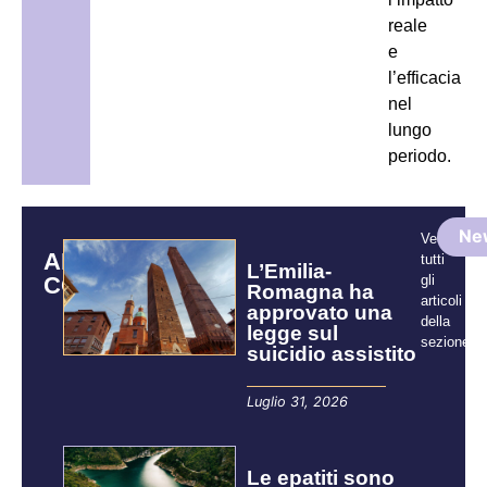
reale
e
l’efficacia
nel
lungo
periodo.
Ne
Vedi
ARTICOLI
tutti
L’Emilia-
CORRELATI
gli
Romagna ha
articoli
approvato una
della
legge sul
sezione:
suicidio assistito
Luglio 31, 2026
Le epatiti sono