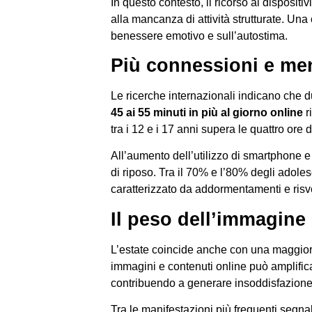
In questo contesto, il ricorso ai disposit
alla mancanza di attività strutturate. Una
benessere emotivo e sull’autostima.
Più connessioni e m
Le ricerche internazionali indicano che d
45 ai 55 minuti in più al giorno online
r
tra i 12 e i 17 anni supera le quattro ore
All’aumento dell’utilizzo di smartphone 
di riposo. Tra il 70% e l’80% degli adoles
caratterizzato da addormentamenti e risvegl
Il peso dell’immagine
L’estate coincide anche con una maggiore
immagini e contenuti online può amplificar
contribuendo a generare insoddisfazione 
Tra le manifestazioni più frequenti segnala