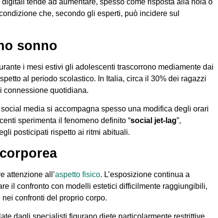
ivi digitali tende ad aumentare, spesso come risposta alla noia o
 condizione che, secondo gli esperti, può incidere sul
eno sonno
urante i mesi estivi gli adolescenti trascorrono mediamente dai
ispetto al periodo scolastico. In Italia, circa il 30% dei ragazzi
 di connessione quotidiana.
e social media si accompagna spesso una modifica degli orari
centi sperimenta il fenomeno definito “
social jet-lag
”,
i posticipati rispetto ai ritmi abituali.
 corporea
 attenzione all’
aspetto fisico
. L’esposizione continua a
e il confronto con modelli estetici difficilmente raggiungibili,
nei confronti del proprio corpo.
te dagli specialisti figurano diete particolarmente restrittive,