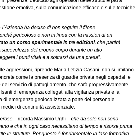
 in presenza, dedicato agli operatori delle strutture più a
gestione emotiva, sulla comunicazione efficace e sulle tecniche
– l’Azienda ha deciso di non seguire il filone
erché pericoloso e non in linea con la mission di un
ivato un corso sperimentale in tre edizioni
, che partirà
onsapevolezza del proprio corpo durante un atto
ggere i punti vitali e a sottrarsi da una presa”.
le aggressioni, riprende Maria Letizia Casani, non si limitano
crete come la presenza di guardie private negli ospedali e
ento del servizio di pattugliamento, che sarà progressivamente
pulsanti di emergenza collegati alla vigilanza privata e la
ata di emergenza geolocalizzata a parte del personale
 medici di continuità assistenziale.
nerose
– ricorda Massimo Ughi –
che da sole non sono
meno e che in ogni caso necessitano di tempo e risorse prima
te le strutture. Per questo è fondamentale la fase formativa