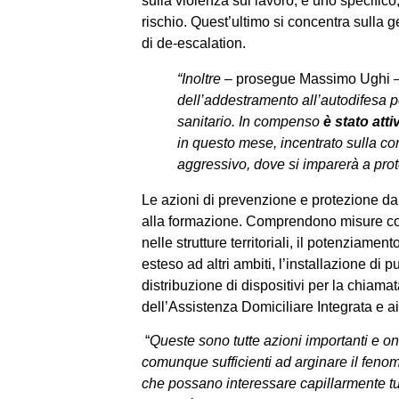
sulla violenza sul lavoro, e uno specifico,
rischio. Quest’ultimo si concentra sulla 
di de-escalation.
“Inoltre –
prosegue Massimo Ughi
dell’addestramento all’autodifesa p
sanitario. In compenso
è stato att
in questo mese, incentrato sulla c
aggressivo, dove si imparerà a prote
Le azioni di prevenzione e protezione dal
alla formazione. Comprendono misure con
nelle strutture territoriali, il potenziam
esteso ad altri ambiti, l’installazione di 
distribuzione di dispositivi per la chiam
dell’Assistenza Domiciliare Integrata e ai
“
Queste sono tutte azioni importanti e o
comunque sufficienti ad arginare il feno
che possano interessare capillarmente tut