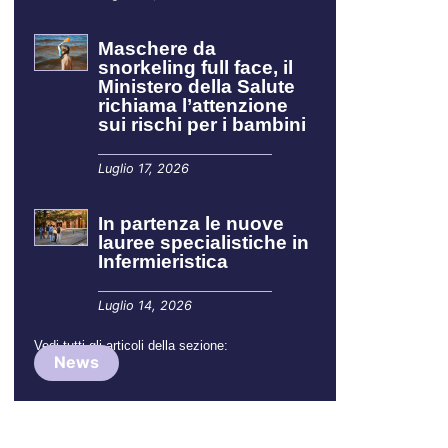
Maschere da
snorkeling full face, il
Ministero della Salute
richiama l’attenzione
sui rischi per i bambini
Luglio 17, 2026
In partenza le nuove
lauree specialistiche in
Infermieristica
Luglio 14, 2026
Vedi tutti gli articoli della sezione:
News