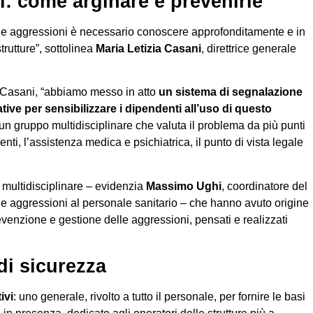
i: come arginare e prevenirle
lle aggressioni è necessario conoscere approfonditamente e in
rutture”, sottolinea
Maria Letizia Casani
, direttrice generale
e Casani, “abbiamo messo in atto
un sistema di segnalazione
ive per sensibilizzare i dipendenti all’uso di questo
 a un gruppo multidisciplinare che valuta il problema da più punti
ienti, l’assistenza medica e psichiatrica, il punto di vista legale
 multidisciplinare – evidenzia
Massimo Ughi
, coordinatore del
e aggressioni al personale sanitario – che hanno avuto origine
prevenzione e gestione delle aggressioni, pensati e realizzati
di sicurezza
ivi
: uno generale, rivolto a tutto il personale, per fornire le basi