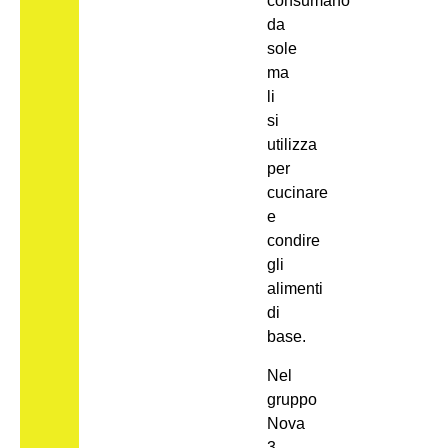
consumano
da
sole
ma
li
si
utilizza
per
cucinare
e
condire
gli
alimenti
di
base.
Nel
gruppo
Nova
3