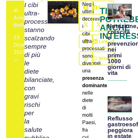
I cibi
Negli
Facebook
TI
di
ultimi
ultra-
POTREB
Arrigo
decenni,
processati
X
Bellelli
ANCHE
Nutrizione
i
stanno
crescita
cibi
INTERES
23
scalzando
e
LinkedIn
ultra-
prevenzio
Dicembre,
sempre
processati
nei
2025
di più
primi
sono
WhatsApp
1000
le
diventati
giorni di
diete
una
vita
presenza
bilanciate,
dominante
con
nelle
gravi
diete
rischi
di
per
molti
Reflusso
la
Paesi,
gastroeso
salute
peggiora
fra
in estate
pubblica
cui