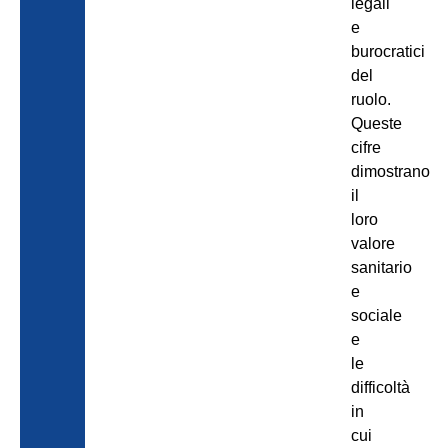
legali
e
burocratici
del
ruolo.
Queste
cifre
dimostrano
il
loro
valore
sanitario
e
sociale
e
le
difficoltà
in
cui