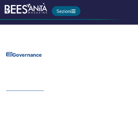
Sezioni
Governance
La Toscana ha promulgato
una legge per valorizzare il
caregiver familiare