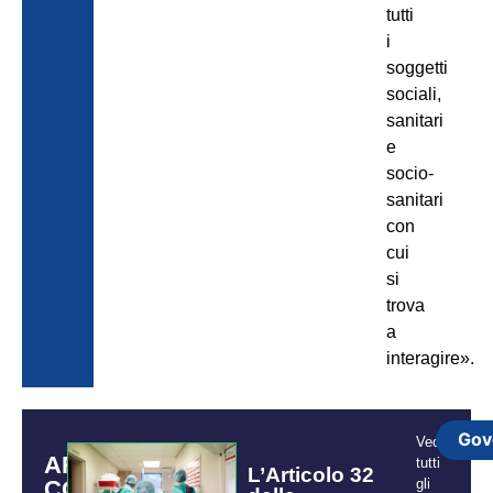
tutti
i
soggetti
sociali,
sanitari
e
socio-
sanitari
con
cui
si
trova
a
interagire».
Gov
Vedi
ARTICOLI
tutti
L’Articolo 32
CORRELATI
gli