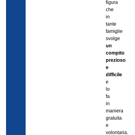
figura
che
in
tante
famiglie
svolge
un
compito
prezioso
e
difficile
e
lo
fa
in
maniera
gratuita
e
volontaria.