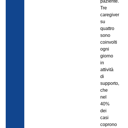
paziente.
Tre
caregiver
su
quattro
sono
coinvolti
ogni
giorno
in
attività
di
supporto,
che
nel
40%
dei
casi
coprono