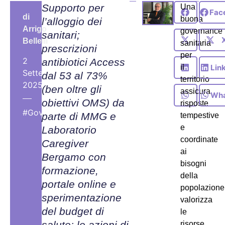
Supporto per
Una
Fac
di
buona
l’alloggio dei
Arrigo
governance
sanitari;
Bellelli
sanitaria
prescrizioni
per
2
antibiotici Access
Lin
il
Settembre,
dal 53 al 73%
territorio
2025
(ben oltre gli
assicura
Wha
obiettivi OMS) da
risposte
#GovernanceSanitaria
parte di MMG e
tempestive
e
Laboratorio
coordinate
Caregiver
ai
Bergamo con
bisogni
formazione,
della
portale online e
popolazione
sperimentazione
valorizza
del budget di
le
salute: le azioni di
risorse