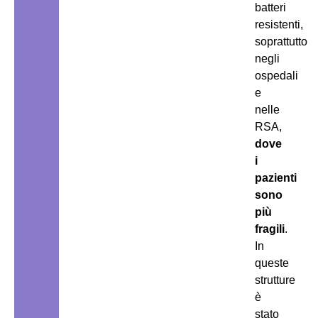
batteri
resistenti,
soprattutto
negli
ospedali
e
nelle
RSA,
dove
i
pazienti
sono
più
fragili
.
In
queste
strutture
è
stato