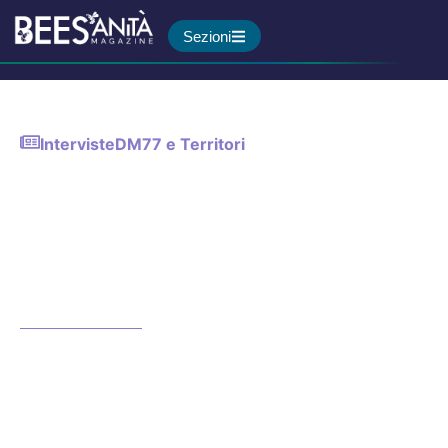
Sezioni
Interviste
DM77 e Territori
Attrarre personale, arginare
l’antibiotico-resistenza e
sostenere i caregiver: 3
progetti ATS Bergamo sul
territorio