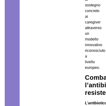
sostegno
concreto
ai
caregiver
attraverso
un
modello
innovativo
riconosciuto
a
livello
europeo.
Comba
l’antib
resist
L’antibiotic