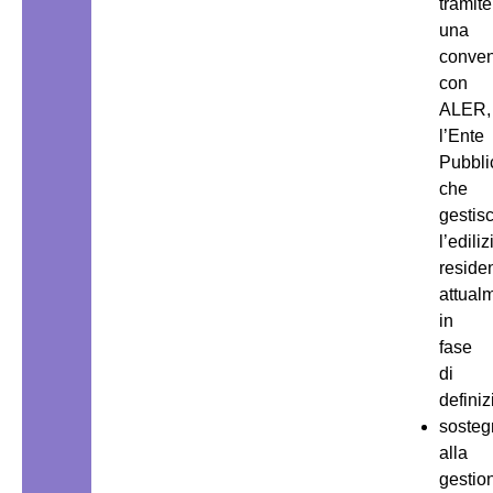
tramite
una
conve
con
ALER,
l’Ente
Pubbli
che
gestis
l’ediliz
residen
attual
in
fase
di
definiz
sosteg
alla
gestio