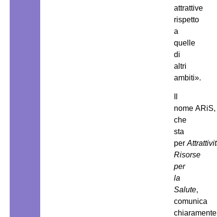
attrattive
rispetto
a
quelle
di
altri
ambiti».
Il
nome ARiS,
che
sta
per
Attrattivi
Risorse
per
la
Salute
,
comunica
chiaramente