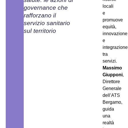
locali
governance che
e
rafforzano il
promuove
servizio sanitario
equità,
sul territorio
innovazione
e
integrazione
tra
servizi.
Massimo
Giupponi
,
Direttore
Generale
dell’ATS
Bergamo,
guida
una
realtà