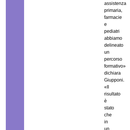
assistenza
primaria,
farmacie
e
pediatri
abbiamo
delineato
un
percorso
formativo»
dichiara
Giupponi.
«Il
risultato
è
stato
che
in
un