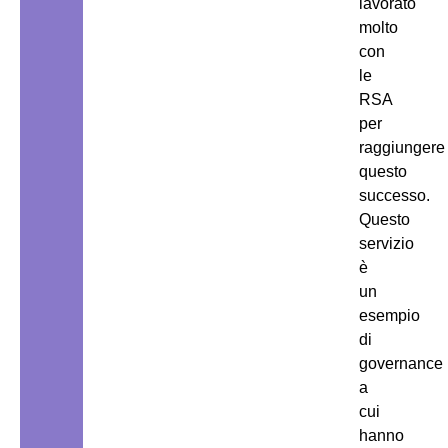
lavorato
molto
con
le
RSA
per
raggiungere
questo
successo.
Questo
servizio
è
un
esempio
di
governance
a
cui
hanno