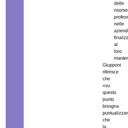
delle
risorse
profess
nelle
aziend
finaliz
al
loro
manten
Giupponi
riferisce
che
«su
questo
punto
bisogna
puntualizzar
che
la