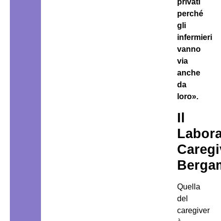
privati
perché
gli
infermieri
vanno
via
anche
da
loro».
Il
Labora
Caregi
Berga
Quella
del
caregiver