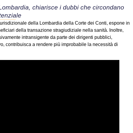
 Lombardia, chiarisce i dubbi che circondano
tenziale
iurisdizionale della Lombardia della Corte dei Conti, espone in
ficiari della transazione stragiudiziale nella sanità. Inoltre,
amente intransigente da parte dei dirigenti pubblici,
o, contribuisca a rendere più improbabile la necessità di