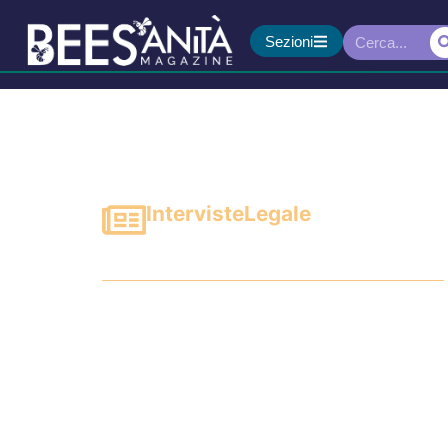
Sezioni
Interviste
Legale
La transazione stragiud