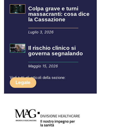
Colpa grave e turni
massacranti: cosa dice
la Cassazione
Luglio 3, 2026
Il rischio clinico si
governa segnalando
Maggio 15, 2026
Vedi tutti gli articoli della sezione:
Legale