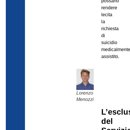
possano
rendere
lecita
la
richiesta
di
suicidio
medicalment
assistito.
Lorenzo
Menozzi
L’esclu
del