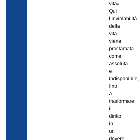
vita».
Qui
l’inviolabilità
della
vita
viene
proclamata
come
assoluta
e
indisponibile,
fino
a
trasformare
il
diritto
in
un
dovere.