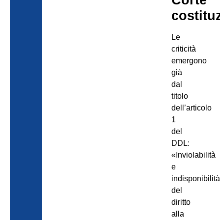
costitu
Le
criticità
emergono
già
dal
titolo
dell’articolo
1
del
DDL:
«Inviolabilità
e
indisponibilit
del
diritto
alla