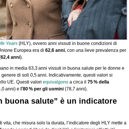
ife Years
(HLY), ovvero anni vissuti in buone condizioni di
l’Unione Europea era di
62,6 anni
, con una lieve prevalenza per
(
62,4 anni
).
imano in media 63,3 anni vissuti in buona salute per le donne e
 genere di soli 0,5 anni. Indicativamente, questi valori si
ello UE. Questi valori
equivalgono
a circa il
75 % della
,0 anni) e
l’80 % per gli uomini
(78,7 anni).
n buona salute” è un indicatore
i vita, che misura solo la durata, l’indicatore degli HLY mette a