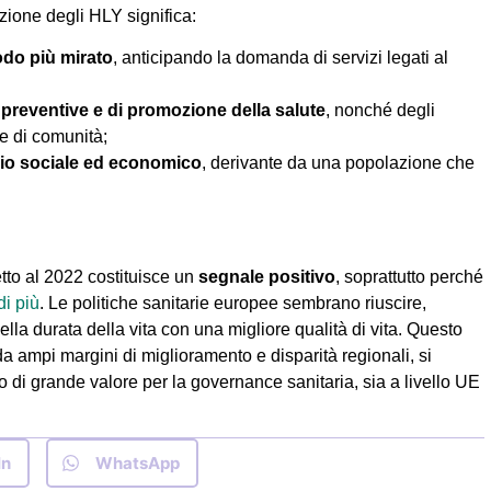
uzione degli HLY significa:
modo più mirato
, anticipando la domanda di servizi legati al
he preventive e di promozione della salute
, nonché degli
 e di comunità;
mio sociale ed economico
, derivante da una popolazione che
tto al 2022 costituisce un
segnale positivo
, soprattutto perché
i più
. Le politiche sanitarie europee sembrano riuscire,
lla durata della vita con una migliore qualità di vita. Questo
da ampi margini di miglioramento e disparità regionali, si
di grande valore per la governance sanitaria, sia a livello UE
In
WhatsApp