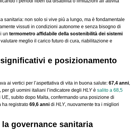
cando i periodi liberi da disabilità o limitazioni all’attività
ica sanitaria: non solo si vive più a lungo, ma è fondamentale
tivamente vissuti in condizioni autonome e senza bisogno di
di un
termometro affidabile della sostenibilità dei sistemi
alutare meglio il carico futuro di cura, riabilitazione e
ti significativi e posizionamento
cava ai vertici per l’aspettativa di vita in buona salute:
67,4 anni
,
, per gli uomini italiani l’indicatore degli
HLY
è
salito a 68,5
aesi UE, subito dopo Malta, confermando una posizione di
a ha registrato
69,6 anni
di
HLY
, nuovamente tra i migliori
 la governance sanitaria