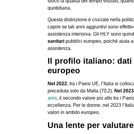
fuoco la qualità del tempo vissuto, quantifi
quotidiana.
Questa distinzione è cruciale nella polit
capire se tali anni aggiuntivi sono effet
assistenza intensiva. Gli HLY sono quin
sanitari
pubblici europeo, poiché aiuta a v
assistenza.
Il profilo italiano: da
europeo
Nel 2022
, tra i Paesi UE, l’Italia si collo
preceduta solo da Malta (70,2).
Nel 2023
anni
, il secondo valore più alto tra i P
eccellenza. Per le donne, nel 2023 l’Itali
valori in ambito europeo.
Una lente per valutare