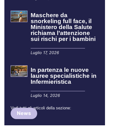
Maschere da
snorkeling full face, il
Ministero della Salute
richiama l’attenzione
sui rischi per i bambini
Luglio 17, 2026
In partenza le nuove
lauree specialistiche in
Infermieristica
Luglio 14, 2026
Vedi tutti gli articoli della sezione:
News