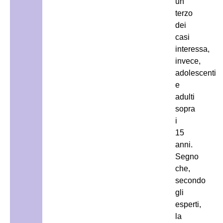
un
terzo
dei
casi
interessa,
invece,
adolescenti
e
adulti
sopra
i
15
anni.
Segno
che,
secondo
gli
esperti,
la