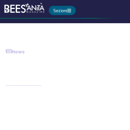
Sezioni
News
Morbillo, oltre 10mila casi in
Europa: l’83% non vaccinato.
Italia terzo Paese più colpito