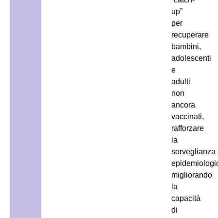
up”
per
recuperare
bambini,
adolescenti
e
adulti
non
ancora
vaccinati,
rafforzare
la
sorveglianza
epidemiologi
migliorando
la
capacità
di