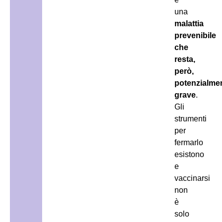
una
malattia
prevenibile
che
resta,
però,
potenzialme
grave
.
Gli
strumenti
per
fermarlo
esistono
e
vaccinarsi
non
è
solo