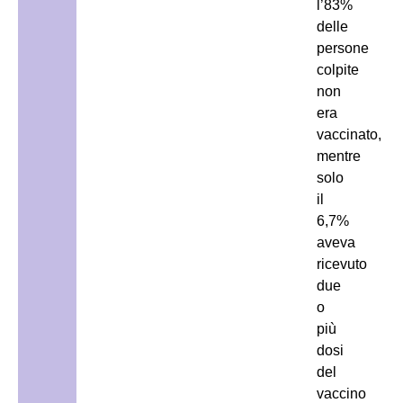
l’83%
delle
persone
colpite
non
era
vaccinato,
mentre
solo
il
6,7%
aveva
ricevuto
due
o
più
dosi
del
vaccino