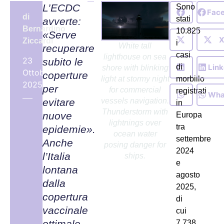
L’ECDC
Sono
Fac
di
stati
avverte:
Bernardino
10.825
«Serve
Ziccardi
i
White tall
recuperare
casi
lighthouse on sea
23
subito le
Link
di
shore with blinking
Ottobre,
coperture
light at stormy night
morbillo
2025
per
for commercial
registrati
Wha
vessels navigation.
evitare
in
Thunderstorm with
nuove
Europa
lightnings over
tra
epidemie».
ocean water
settembre
Anche
posing danger for
2024
l’Italia
ships.
e
lontana
agosto
dalla
2025,
copertura
di
vaccinale
cui
ottimale
7.738