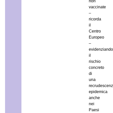
non
vaccinate
–
ricorda
il
Centro
Europeo
–
evidenziand
il
rischio
concreto
di
una
recrudescen
epidemica
anche
nei
Paesi