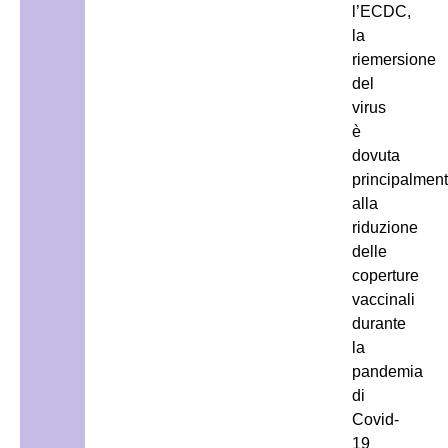
l’ECDC,
la
riemersione
del
virus
è
dovuta
principalmen
alla
riduzione
delle
coperture
vaccinali
durante
la
pandemia
di
Covid-
19