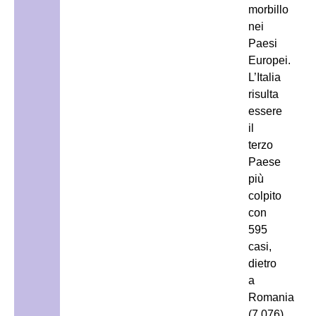
morbillo
nei
Paesi
Europei.
L’Italia
risulta
essere
il
terzo
Paese
più
colpito
con
595
casi,
dietro
a
Romania
(7.076)