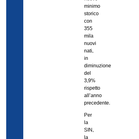
minimo
storico
con
355
mila
nuovi
nati,
in
diminuzione
del
3,9%
rispetto
all’anno
precedente.
Per
la
SIN,
la