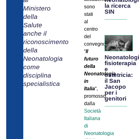
la ricerca
sono
Ministero
SIN
stati
della
al
Salute
centro
anche il
del
riconoscimento
convegno
della
“
Il
Neonatologi
Neonatologia
futuro
fisioterapia
come
della
e
Neonatologia
ostetricia:
disciplina
il San
in
specialistica
Jacopo
Italia
“,
per i
promosso
genitori
dalla
Società
Italiana
di
Neonatologia