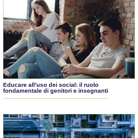
L’allarme Anaao: il sistema rischia il
collasso
Il Segretario uscente Di Silverio: «Ogni giorno decine di
medici lasciano il SSN. Servono riforme coraggiose per
salvare la sanità pubblica»
Giugno 20, 2026
/
Arrigo Bellelli
#GovernanceSanitaria
Governance
INTERVISTE
Abbandonata la riforma della sanità
territoriale. Ed ora?
«Si torna al tavolo. Quello che i medici vogliono – dice
Pier Luigi Bartoletti di FIMMG – è lavorare meglio in una
sanità che funziona meglio. Se siamo così privilegiati,
come mai nessuno vuole più fare il MMG?»
Giugno 16, 2026
/
Tommaso Vesentini