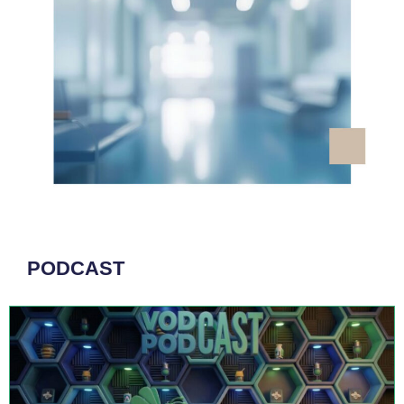
del 2025 disavanzo di 4,1 miliardi rispetto
alle risorse programmate
Il monitoraggio AIFA evidenzia il rispetto del tetto della
convenzionata e il superamento di quello per gli acquisti
diretti
Giugno 10, 2026
/
Sara Claro
#GovernanceSanitaria
Governance
Il paradosso che frena la ricerca italiana
L'assenza di una governance adeguata capace di
trasformare lo sforzo di ricerca in valore, il nostro Paese
rischia di rimanere indietro
Giugno 10, 2026
/
Arrigo Bellelli
#GovernanceSanitaria