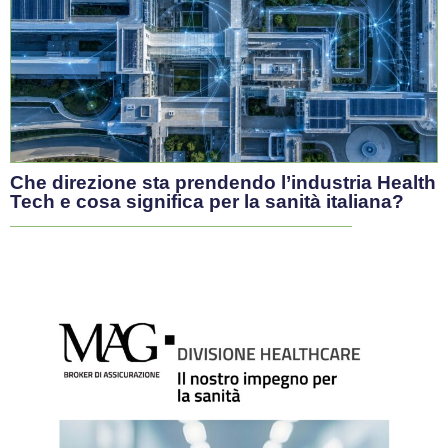
#GovernanceSanitaria
Governance
Ogni neonato conta
Di fronte al calo demografico servono investimenti sulle
nascite e sulla neonatalità, afferma il presidente della SIN
Massimo Agosti. Al centro del confronto al Ministero della
Salute anche il riconoscimento della Neonatologia come
disciplina specialistica
Giugno 13, 2026
/
Sara Claro
#GovernanceSanitaria
Governance
Spesa farmaceutica, nei primi undici mesi