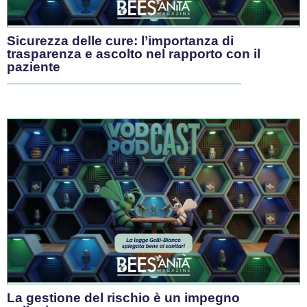
Maggio 5, 2026
/
Redazione Bees Sanità
#GovernanceSanitaria
Governance
INTERVISTE
Cosa succede alla Medicina Generale in
Italia?
«Una cosa semplicissima – spiega Antonio Magi – non è
attrattiva. E la riforma proposta riduce ulteriormente la
copertura nelle aree periferiche, ma c’è un’alternativa».
Maggio 4, 2026
/
Tommaso Vesentini
#GovernanceSanitaria