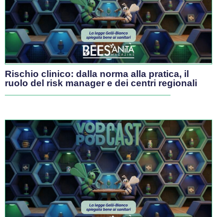
Comunità di Welfair
VIDEO
Il professionista sanitario si sente sempre
più solo
Il sistema paga tutele diseguali, solitudine giuridica e una
cultura del rispetto ancora da costruire partendo dalle
scuole
Maggio 8, 2026
/
Arrigo Bellelli
#GovernanceSanitaria
Governance
Dopo 16 anni la sanità calabra è uscita dal
commissariamento
Il Governatore Occhiuto ha annunciato la chiusura della
gestione commissariale a inizio mese, in seguito alla
decisione del CdM di aprile