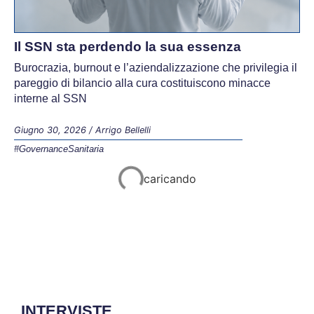
Il SSN sta perdendo la sua essenza
Burocrazia, burnout e l’aziendalizzazione che privilegia il
pareggio di bilancio alla cura costituiscono minacce
interne al SSN
Giugno 30, 2026
/
Arrigo Bellelli
#GovernanceSanitaria
Governance
INTERVISTE
Serve una legge per preservare la fertilità
Per Rocco Rago, figura di riferimento nel panorama della
fecondazione assistita, la salute riproduttiva è una delle
chiavi per rispondere alla crisi della natalità. Proteggere
la salute riproduttiva significa offrire la possibilità a decine
di migliaia di coppie che lo desiderano di diventare