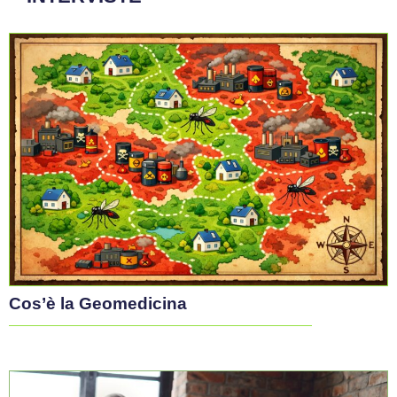
genitori
Giugno 30, 2026
/
Tommaso Vesentini
#GovernanceSanitaria
Governance
Salute respiratoria: istituito il tavolo tecnico
al Ministero della Salute
Un passaggio strategico per rafforzare prevenzione,
diagnosi precoce e presa in carico delle patologie
respiratorie croniche
Giugno 24, 2026
/
Arrigo Bellelli
#GovernanceSanitaria
Governance