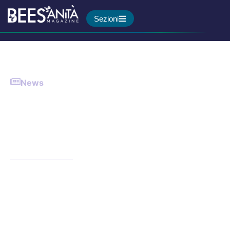
Sezioni
News
Ondate di caldo e salute: gli
effetti sull’invecchiamento
sono paragonabili a fumo e
alcol