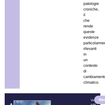
patologie
croniche,
il
che
rende
queste
evidenze
particolarme
rilevanti
in
un
contesto
di
cambiament
climatico.
Ne
Vedi
tutti