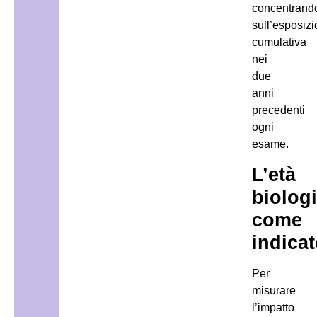
concentrand
sull’esposiz
cumulativa
nei
due
anni
precedenti
ogni
esame.
L’età
biolog
come
indica
Per
misurare
l’impatto