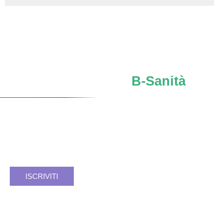
Iscriviti al network
B-Sanità
Verso un
futuro SSN
più forte, sicuro, consapevole.
Facciamo rete. Insieme si può.
Registrati e resta aggiornato.
ISCRIVITI