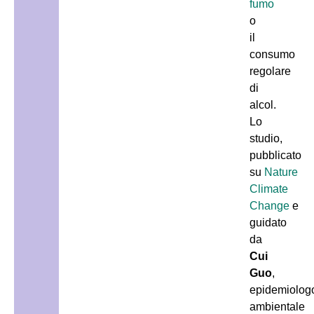
fumo
o
il
consumo
regolare
di
alcol.
Lo
studio,
pubblicato
su
Nature
Climate
Change
e
guidato
da
Cui
Guo
,
epidemiolog
ambientale