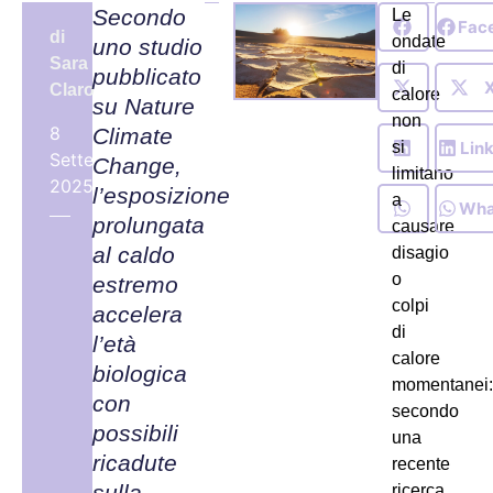
Secondo
Le
Fac
di
ondate
uno studio
Sara
di
pubblicato
Claro
calore
su Nature
non
8
Climate
Lin
si
Settembre,
Change,
limitano
2025
l’esposizione
a
Wha
prolungata
causare
al caldo
disagio
o
estremo
colpi
accelera
di
l’età
calore
biologica
momentanei:
con
secondo
possibili
una
ricadute
recente
sulla
ricerca,