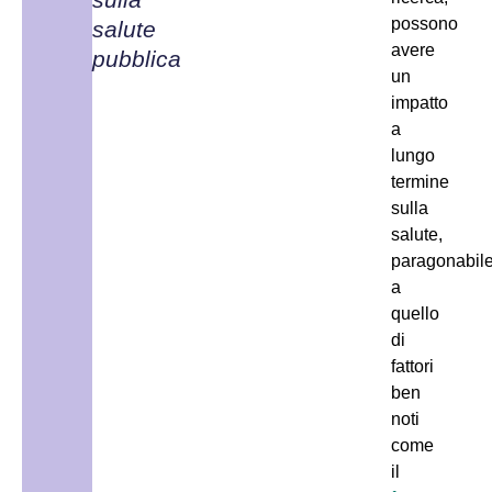
possono
salute
avere
pubblica
un
impatto
a
lungo
termine
sulla
salute,
paragonabil
a
quello
di
fattori
ben
noti
come
il