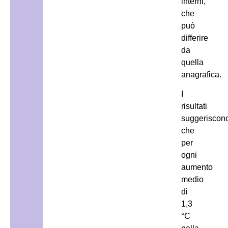
interni,
che
può
differire
da
quella
anagrafica.
I
risultati
suggeriscon
che
per
ogni
aumento
medio
di
1,3
°C