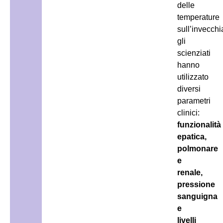
delle
temperature
sull’invecch
gli
scienziati
hanno
utilizzato
diversi
parametri
clinici:
funzionalità
epatica,
polmonare
e
renale,
pressione
sanguigna
e
livelli