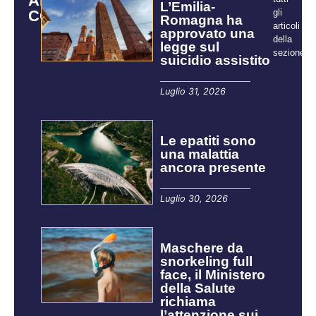
ARTICOLI
L’Emilia-
CORRELATI
gli
Romagna ha
articoli
approvato una
della
legge sul
sezione:
suicidio assistito
Luglio 31, 2026
Le epatiti sono
una malattia
ancora presente
Luglio 30, 2026
Maschere da
snorkeling full
face, il Ministero
della Salute
richiama
l’attenzione sui