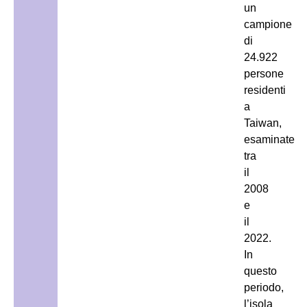
un
campione
di
24.922
persone
residenti
a
Taiwan,
esaminate
tra
il
2008
e
il
2022.
In
questo
periodo,
l’isola