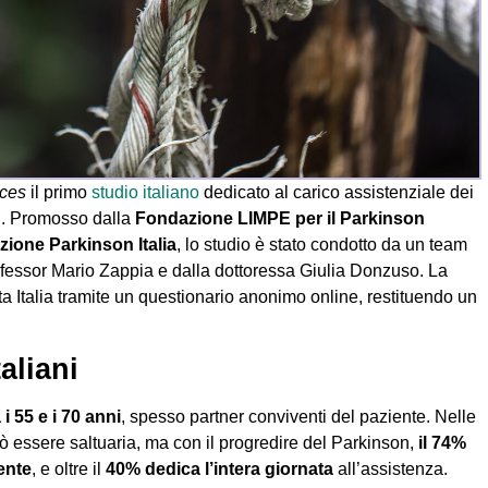
nces
il primo
studio italiano
dedicato al carico assistenziale dei
on. Promosso dalla
Fondazione LIMPE per il Parkinson
ione Parkinson Italia
, lo studio è stato condotto da un team
rofessor Mario Zappia e dalla dottoressa Giulia Donzuso. La
ta Italia tramite un questionario anonimo online, restituendo un
aliani
i 55 e i 70 anni
, spesso partner conviventi del paziente. Nelle
 può essere saltuaria, ma con il progredire del Parkinson,
il 74%
ente
, e oltre il
40% dedica l’intera giornata
all’assistenza.