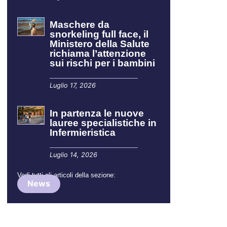
Maschere da
snorkeling full face, il
Ministero della Salute
richiama l’attenzione
sui rischi per i bambini
Luglio 17, 2026
In partenza le nuove
lauree specialistiche in
Infermieristica
Luglio 14, 2026
Vedi tutti gli articoli della sezione:
News