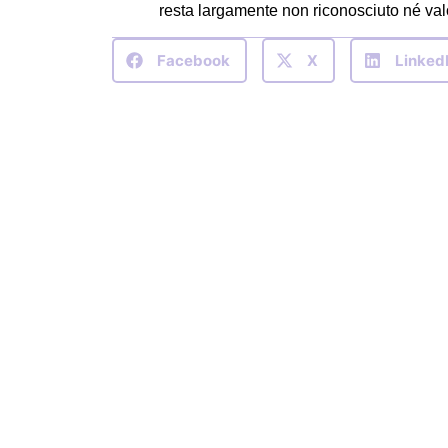
resta largamente non riconosciuto né val
Facebook
X
Linked