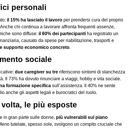
fici personali
ato:
il 15% ha lasciato il lavoro
per prendersi cura del proprio
 Anche chi continua a lavorare affronta frequenti assenze,
omiche sono diffuse:
il 60% dei partecipanti
ha registrato un
anziaria, causato da spese per riabilitazione, trasporti e
eve supporto economico concreto
.
amento sociale
icative:
due caregiver su tre
riferiscono sintomi di stanchezza
ità. Il 73% ha dovuto rinunciare a viaggi, hobby e vita sociale.
una formazione specifica
sull’assistenza. Il 40% ne sente
io anche gli aspetti legali e burocratici del ruolo.
volta, le più esposte
re in gran parte sulle donne,
più vulnerabili sul piano
Meno tutelate, spesso sole, svolgono un compito cruciale che