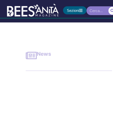
Sezioni
News
Parkinson: il peso sil