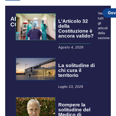
Gov
Vedi
ARTICOLI
tutti
L’Articolo 32
CORRELATI
gli
della
articoli
Costituzione è
della
ancora valido?
sezione:
Agosto 4, 2026
La solitudine di
chi cura il
territorio
Luglio 23, 2026
Rompere la
solitudine del
Medico di