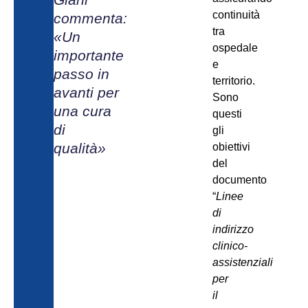
continuità
commenta:
tra
«Un
ospedale
importante
e
passo in
territorio.
avanti per
Sono
una cura
questi
di
gli
qualità»
obiettivi
del
documento
“
Linee
di
indirizzo
clinico-
assistenziali
per
il