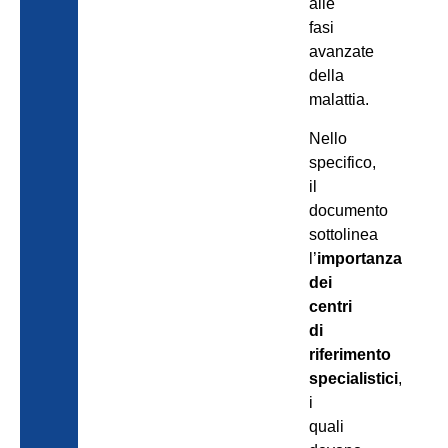
alle
fasi
avanzate
della
malattia.
Nello
specifico,
il
documento
sottolinea
l’
importanza
dei
centri
di
riferimento
specialistici
,
i
quali