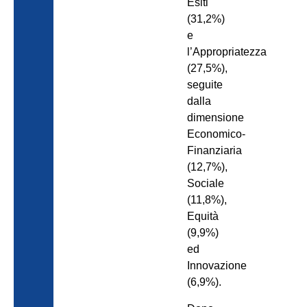
Esiti
(31,2%)
e
l’Appropriatezza
(27,5%),
seguite
dalla
dimensione
Economico-
Finanziaria
(12,7%),
Sociale
(11,8%),
Equità
(9,9%)
ed
Innovazione
(6,9%).