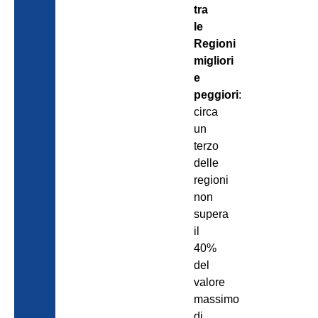
tra
le
Regioni
migliori
e
peggiori
:
circa
un
terzo
delle
regioni
non
supera
il
40%
del
valore
massimo
di