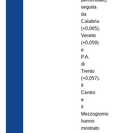
seguita
da
Calabria
(+0,065),
Veneto
(+0,059)
e
P.A.
di
Trento
(+0,057).
Il
Centro
e
il
Mezzogiorno
hanno
mostrato