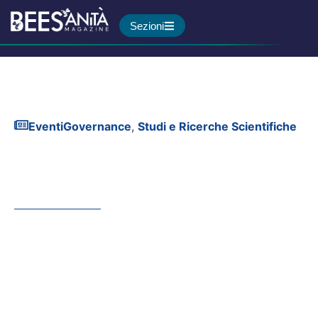
Sezioni
Eventi
Governance
,
Studi e Ricerche Scientifiche
Performance regionali:
Regioni in ripresa ma il
divario Nord-Sud resta