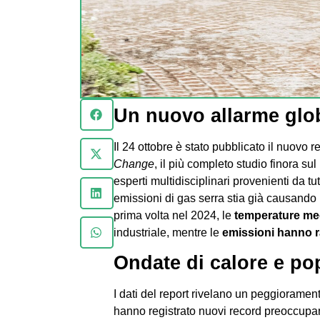
Un nuovo allarme glob
Il 24 ottobre è stato pubblicato il nuovo 
Change
, il più completo studio finora s
esperti multidisciplinari provenienti da t
emissioni di gas serra stia già causando 
prima volta nel 2024, le
temperature me
industriale, mentre le
emissioni hanno r
Ondate di calore e pop
I dati del report rivelano un peggioramento
hanno registrato nuovi record preoccupa