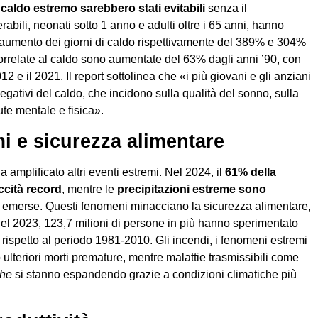
 caldo estremo sarebbero stati evitabili
senza il
abili, neonati sotto 1 anno e adulti oltre i 65 anni, hanno
 aumento dei giorni di caldo rispettivamente del 389% e 304%
correlate al caldo sono aumentate del 63% dagli anni ’90, con
2 e il 2021. Il report sottolinea che «i più giovani e gli anziani
negativi del caldo, che incidono sulla qualità del sonno, sulla
ute mentale e fisica».
mi e sicurezza alimentare
a amplificato altri eventi estremi. Nel 2024, il
61% della
ccità record
, mentre le
precipitazioni estreme sono
e emerse. Questi fenomeni minacciano la sicurezza alimentare,
 Nel 2023, 123,7 milioni di persone in più hanno sperimentato
rispetto al periodo 1981-2010. Gli incendi, i fenomeni estremi
lteriori morti premature, mentre malattie trasmissibili come
che
si stanno espandendo grazie a condizioni climatiche più