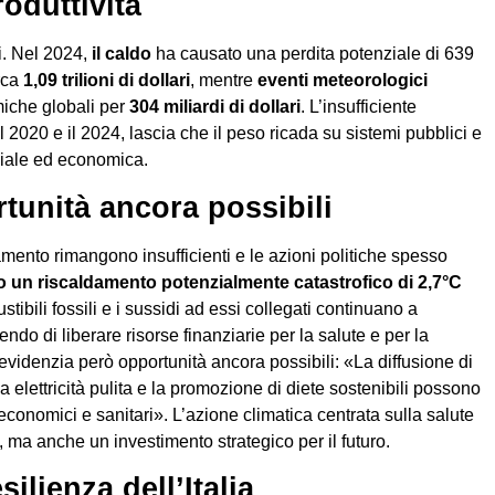
oduttività
ti. Nel 2024,
il caldo
ha causato una perdita potenziale di 639
irca
1,09 trilioni di dollari
, mentre
eventi meteorologici
iche globali per
304 miliardi di dollari
. L’insufficiente
l 2020 e il 2024, lascia che il peso ricada su sistemi pubblici e
ociale ed economica.
tunità ancora possibili
mento rimangono insufficienti e le azioni politiche spesso
o un riscaldamento potenzialmente catastrofico di 2,7°C
stibili fossili e i sussidi ad essi collegati continuano a
do di liberare risorse finanziarie per la salute e per la
t evidenzia però opportunità ancora possibili: «La diffusione di
a elettricità pulita e la promozione di diete sostenibili possono
i economici e sanitari». L’azione climatica centrata sulla salute
 ma anche un investimento strategico per il futuro.
silienza dell’Italia