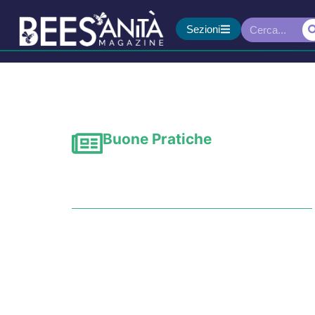
Sezioni
Buone Pratiche
Pubblicato il report L
tavolo sui grandi disas