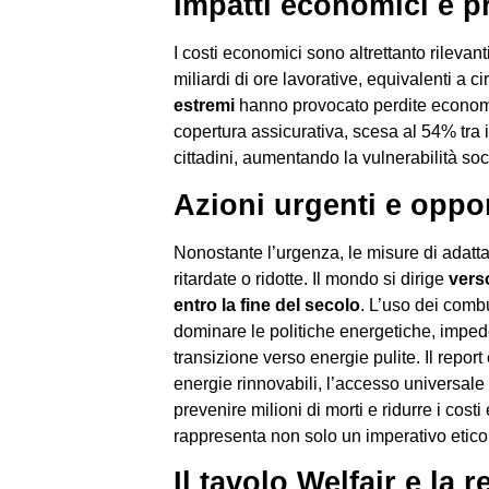
Impatti economici e pr
I costi economici sono altrettanto rilevan
miliardi di ore lavorative, equivalenti a c
estremi
hanno provocato perdite econom
copertura assicurativa, scesa al 54% tra i
cittadini, aumentando la vulnerabilità s
Azioni urgenti e oppor
Nonostante l’urgenza, le misure di adatta
ritardate o ridotte. Il mondo si dirige
vers
entro la fine del secolo
. L’uso dei combu
dominare le politiche energetiche, impeden
transizione verso energie pulite. Il repor
energie rinnovabili, l’accesso universale 
prevenire milioni di morti e ridurre i cost
rappresenta non solo un imperativo etico,
Il tavolo Welfair e la re