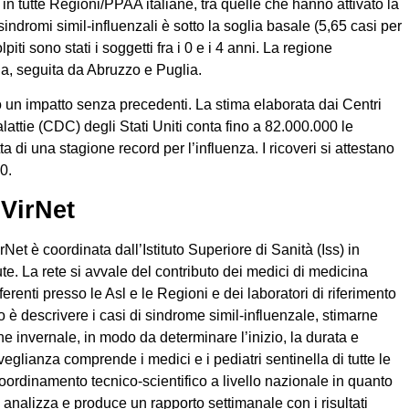
in tutte Regioni/PPAA italiane, tra quelle che hanno attivato la
 sindromi simil-influenzali è sotto la soglia basale (5,65 casi per
iti sono stati i soggetti fra i 0 e i 4 anni. La regione
a, seguita da Abruzzo e Puglia.
o un impatto senza precedenti. La stima elaborata dai Centri
lattie (CDC) degli Stati Uniti conta fino a 82.000.000 le
a di una stagione record per l’influenza. I ricoveri si attestano
0.
VirNet
t è coordinata dall’Istituto Superiore di Sanità (Iss) in
te. La rete si avvale del contributo dei medici di medicina
eferenti presso le Asl e le Regioni e dei laboratori di riferimento
ivo è descrivere i casi di sindrome simil-influenzale, stimarne
ne invernale, in modo da determinare l’inizio, la durata e
rveglianza comprende i medici e i pediatri sentinella di tutte le
 coordinamento tecnico-scientifico a livello nazionale in quanto
i analizza e produce un rapporto settimanale con i risultati