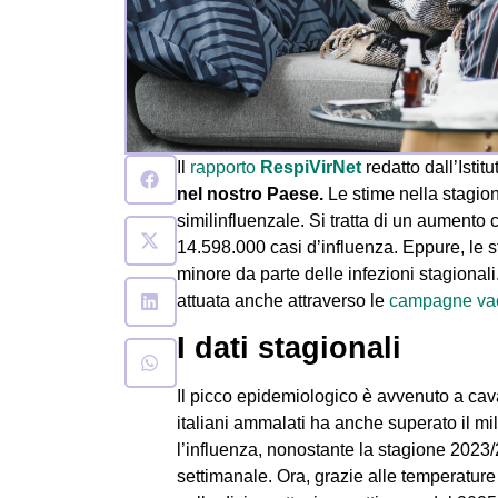
Il
rapporto
RespiVirNet
redatto dall’Isti
nel nostro Paese.
Le stime nella stagio
similinfluenzale. Si tratta di un aumento
14.598.000 casi d’influenza. Eppure, le 
minore da parte delle infezioni stagional
attuata anche attraverso le
campagne vac
I dati stagionali
Il picco epidemiologico è avvenuto a cava
italiani ammalati ha anche superato il mi
l’influenza, nonostante la stagione 2023/
settimanale. Ora, grazie alle temperature m