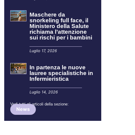
Maschere da
snorkeling full face, il
Ministero della Salute
richiama l’attenzione
sui rischi per i bambini
Luglio 17, 2026
In partenza le nuove
lauree specialistiche in
Infermieristica
Luglio 14, 2026
Vedi tutti gli articoli della sezione:
News