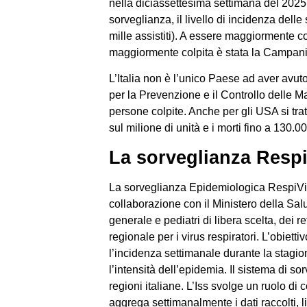
nella diciassettesima settimana del 2025 
sorveglianza, il livello di incidenza delle
mille assistiti). A essere maggiormente colp
maggiormente colpita è stata la Campani
L’Italia non è l’unico Paese ad aver avut
per la Prevenzione e il Controllo delle Ma
persone colpite. Anche per gli USA si tratt
sul milione di unità e i morti fino a 130.00
La sorveglianza Respi
La sorveglianza Epidemiologica RespiVirNe
collaborazione con il Ministero della Salu
generale e pediatri di libera scelta, dei r
regionale per i virus respiratori. L’obiett
l’incidenza settimanale durante la stagio
l’intensità dell’epidemia. Il sistema di so
regioni italiane. L’Iss svolge un ruolo di
aggrega settimanalmente i dati raccolti, l