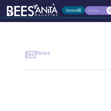
Sezioni
News
Stagione record d’influ