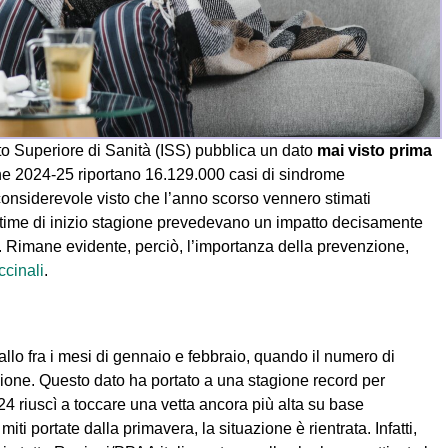
tuto Superiore di Sanità (ISS) pubblica un dato
mai visto prima
ne 2024-25 riportano 16.129.000 casi di sindrome
 considerevole visto che l’anno scorso vennero stimati
stime di inizio stagione prevedevano un impatto decisamente
i. Rimane evidente, perciò, l’importanza della prevenzione,
cinali
.
llo fra i mesi di gennaio e febbraio, quando il numero di
lione. Questo dato ha portato a una stagione record per
24 riuscì a toccare una vetta ancora più alta su base
iti portate dalla primavera, la situazione è rientrata. Infatti,