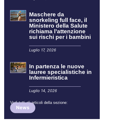
Maschere da
snorkeling full face, il
Ministero della Salute
richiama l’attenzione
sui rischi per i bambini
Luglio 17, 2026
In partenza le nuove
lauree specialistiche in
Infermieristica
Luglio 14, 2026
Vedi tutti gli articoli della sezione:
News