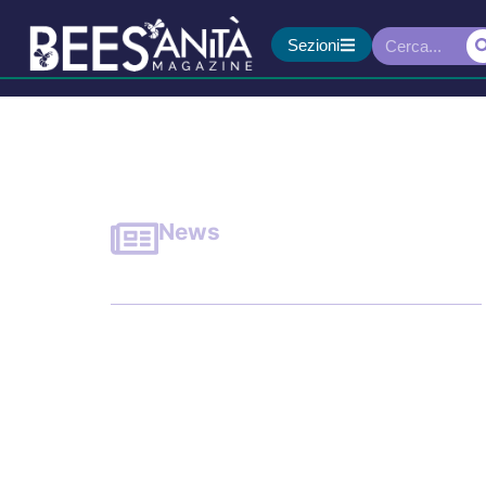
Sezioni
News
Telemedicina e droni r